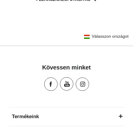
User Instructions (English)
Válasszon országot
Gebrauchsanleitung (Deutsch)
تعليمات المستخدم) اَللُّغَةُ اَلْعَرَبِيَّة)
Mode d'emploi (Français)
Instrucciones del usuario (Español)
Kövessen minket
Manual de instruções (Português)
Istruzioni per l’uso (Italiano)
Инструкция пользователя (Русский язык)
Instrukcja użytkownika (Język polski)
Návod na použitie (Slovenský jazyk)
Инструкция за ползване (Български език)
Termékeink
Upute za uporabu (Hrvatski jezik)
Pokyny k použití (Čeština)