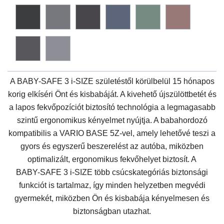
A
BABY-SAFE 3 i-SIZE
születéstől körülbelül 15 hónapos
korig elkíséri Önt és kisbabáját. A kivehető újszülöttbetét és
a lapos fekvőpozíciót biztosító technológia a legmagasabb
szintű ergonomikus kényelmet nyújtja. A babahordozó
kompatibilis a VARIO BASE 5Z-vel, amely lehetővé teszi a
gyors és egyszerű beszerelést az autóba, miközben
optimalizált, ergonomikus fekvőhelyet biztosít. A
BABY-SAFE 3 i-SIZE
több csúcskategóriás biztonsági
funkciót is tartalmaz, így minden helyzetben megvédi
gyermekét, miközben Ön és kisbabája kényelmesen és
biztonságban utazhat.