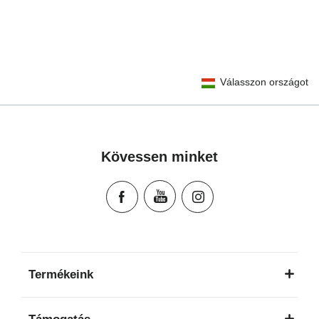
User Instructions (English)
Válasszon országot
Gebrauchsanleitung (Deutsch)
تعليمات المستخدم) اَللُّغَةُ اَلْعَرَبِيَّة)
Mode d'emploi (Français)
Instrucciones del usuario (Español)
Kövessen minket
Manual de instruções (Português)
Istruzioni per l’uso (Italiano)
Инструкция пользователя (Русский язык)
Instrukcja użytkownika (Język polski)
Návod na použitie (Slovenský jazyk)
Инструкция за ползване (Български език)
Termékeink
Upute za uporabu (Hrvatski jezik)
Pokyny k použití (Čeština)