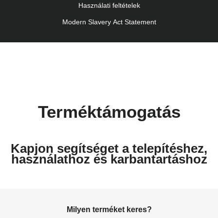
Használati feltételek
Modern Slavery Act Statement
Terméktámogatás
Kapjon segítséget a telepítéshez,
használathoz és karbantartáshoz
Milyen terméket keres?