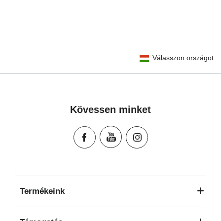
User Instructions (English)
Válasszon országot
Gebrauchsanleitung (Deutsch)
تعليمات المستخدم) اَللُّغَةُ اَلْعَرَبِيَّة)
Mode d'emploi (Français)
Instrucciones del usuario (Español)
Kövessen minket
Manual de instruções (Português)
Istruzioni per l’uso (Italiano)
Инструкция пользователя (Русский язык)
Instrukcja użytkownika (Język polski)
Návod na použitie (Slovenský jazyk)
Инструкция за ползване (Български език)
Termékeink
Upute za uporabu (Hrvatski jezik)
Pokyny k použití (Čeština)