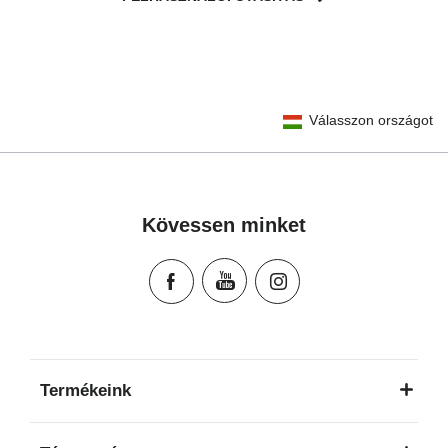
User Instructions (English)
Válasszon országot
Gebrauchsanleitung (Deutsch)
تعليمات المستخدم) اَللُّغَةُ اَلْعَرَبِيَّة)
Mode d'emploi (Français)
Instrucciones del usuario (Español)
Kövessen minket
Manual de instruções (Português)
Istruzioni per l’uso (Italiano)
Инструкция пользователя (Русский язык)
Instrukcja użytkownika (Język polski)
Návod na použitie (Slovenský jazyk)
Инструкция за ползване (Български език)
Termékeink
Upute za uporabu (Hrvatski jezik)
Pokyny k použití (Čeština)