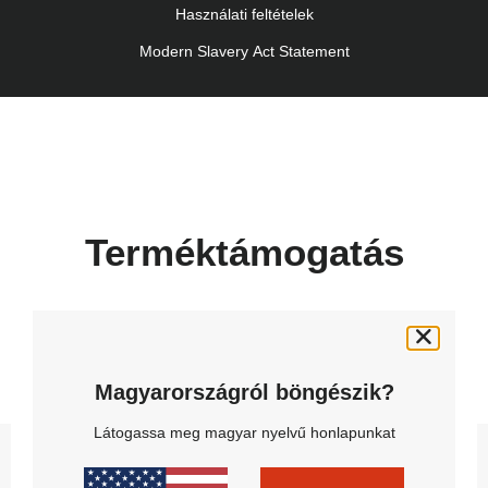
Használati feltételek
Modern Slavery Act Statement
Terméktámogatás
Kapjon segítséget a telepítéshez,
használathoz és karbantartáshoz
Magyarországról böngészik?
Látogassa meg magyar nyelvű honlapunkat
Milyen terméket keres?