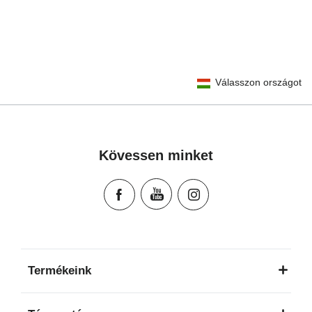
User Instructions (English)
Válasszon országot
Gebrauchsanleitung (Deutsch)
تعليمات المستخدم) اَللُّغَةُ اَلْعَرَبِيَّة)
Mode d'emploi (Français)
Instrucciones del usuario (Español)
Kövessen minket
Manual de instruções (Português)
Istruzioni per l’uso (Italiano)
Инструкция пользователя (Русский язык)
Instrukcja użytkownika (Język polski)
Návod na použitie (Slovenský jazyk)
Инструкция за ползване (Български език)
Termékeink
Upute za uporabu (Hrvatski jezik)
Pokyny k použití (Čeština)