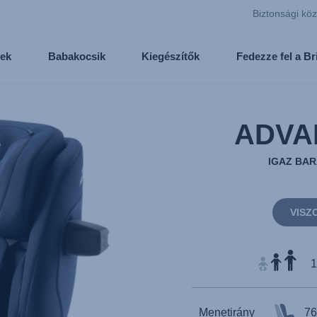
Biztonsági kö
ek
Babakocsik
Kiegészítők
Fedezze fel a B
ADVA
IGAZ BA
VISZ
1
Menetirány
76