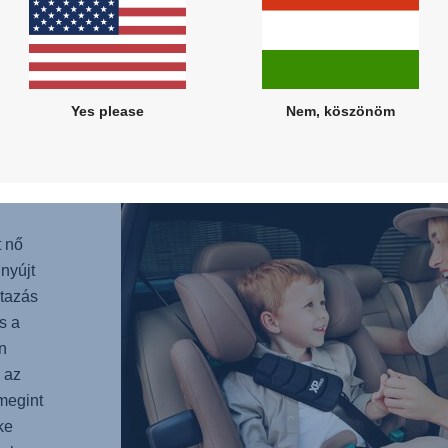
éves k
nap vé
hátrad
kénye
Yes please
Nem, köszönöm
EK
 nő
nyújt
tazás
s a
n
 az
 megint
ke