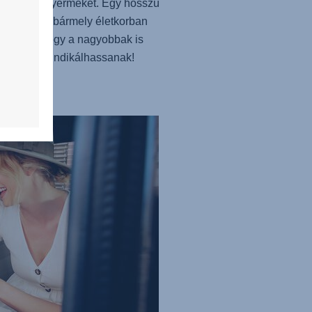
orig védi gyermekét. Egy hosszú
gén pedig bármely életkorban
önthető, hogy a nagyobbak is
lmesen szundikálhassanak!