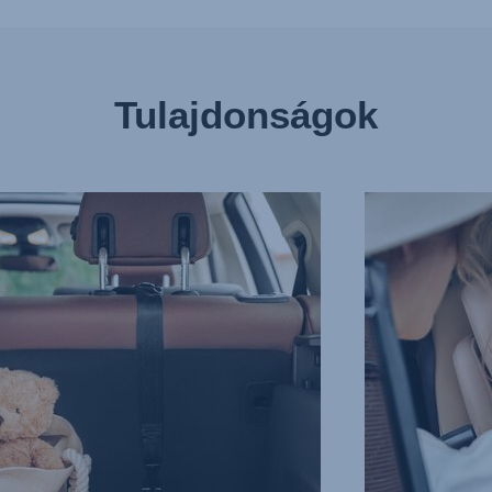
Tulajdonságok
ENTI
EXTRA
BIZTONSÁGOS
ÉS
5
ZATÁT,
PONTOS
BIZTONSÁGI
ÖV,
3/13