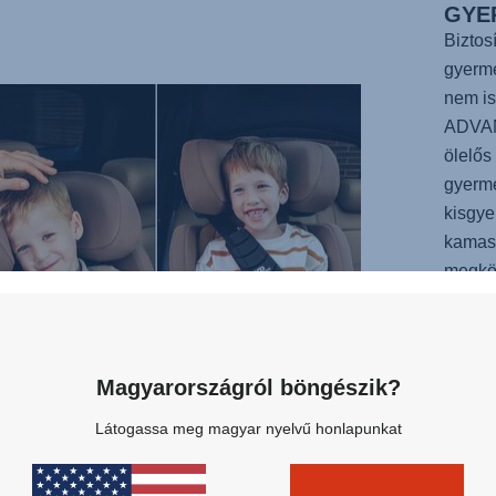
GYE
Biztos
gyerme
nem is
ADVA
ölelős
gyerm
kisgye
kamasz
megkön
ülés é
mindig
pontos
Magyarországról böngészik?
bizton
köszö
Látogassa meg magyar nyelvű honlapunkat
gyerek
ADVA