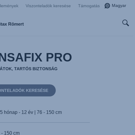
Magyar
zlemények
Viszonteladók keresése
Támogatás
ritax Römert
NSAFIX PRO
RÁTOK, TARTÓS BIZTONSÁG
ONTELADÓK KERESÉSE
5 hónap - 12 év | 76 - 150 cm
 - 150 cm