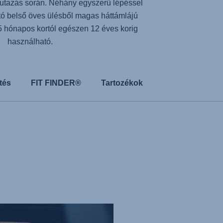
 utazás során. Néhány egyszerű lépéssel
tó belső öves ülésből magas háttámlájú
5 hónapos kortól egészen 12 éves korig
használható.
tés
FIT FINDER®
Tartozékok