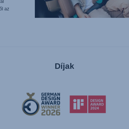
al
ől az
Díjak