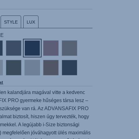
STYLE
LUX
LE
at
en kalandjára magával vitte a kedvenc
IX PRO
gyermeke hűséges társa lesz –
r szüksége van rá. Az
ADVANSAFIX PRO
lmat biztosít, hiszen úgy tervezték, hogy
rmekkel. A legújabb i-Size biztonsági
megfelelően jóváhagyott ülés maximális