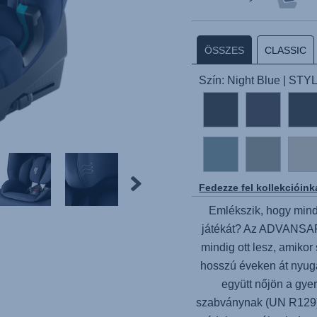
ÖSSZES
CLASSIC
Szín: Night Blue | STY
Fedezze fel kollekcióink
Emlékszik, hogy mind
játékát? Az
ADVANSAF
mindig ott lesz, amiko
hosszú éveken át nyuga
együtt nőjön a gye
szabványnak (UN R129) 