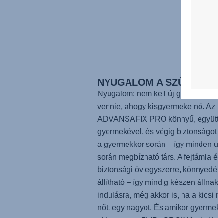
NYUGALOM A SZÜLŐKN
Nyugalom: nem kell új gyerekülést
vennie, ahogy kisgyermeke nő. Az
ADVANSAFIX PRO
könnyű, együtt
gyermekével, és végig biztonságot 
a gyermekkor során – így minden u
során megbízható társ. A fejtámla é
biztonsági öv egyszerre, könnyedé
állítható – így mindig készen állnak
indulásra, még akkor is, ha a kicsi
nőtt egy nagyot. És amikor gyerme