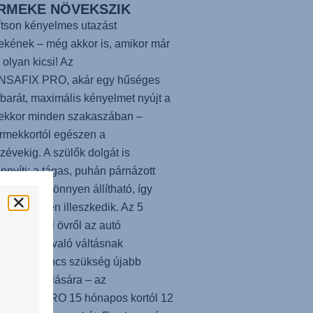
RMEKE NÖVEKSZIK
ítson kényelmes utazást
kének – még akkor is, amikor már
 olyan kicsi! Az
NSAFIX PRO
, akár egy hűséges
 barát, maximális kényelmet nyújt a
ekkor minden szakaszában –
rmekkortól egészen a
évekig. A szülők dolgát is
nyíti: a tágas, puhán párnázott
s fejtámla könnyen állítható, így
 tökéletesen illeszkedik. Az 5
 biztonsági övről az autó
sági övére való váltásnak
nhetően nincs szükség újabb
ülés vásárlására – az
NSAFIX PRO
15 hónapos kortól 12