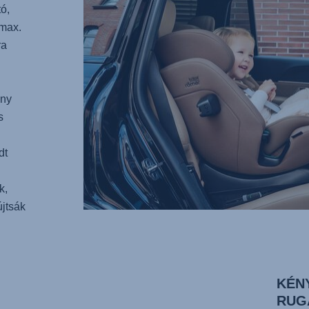
ó,
(max.
ra
ány
s
dt
k,
jtsák
KÉN
RUG