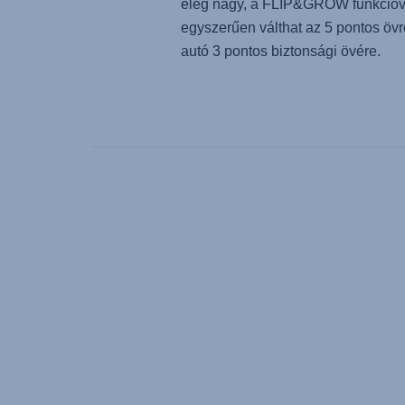
elég nagy, a FLIP&GROW funkcióv
egyszerűen válthat az 5 pontos övr
autó 3 pontos biztonsági övére.