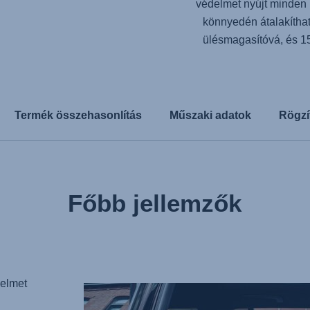
védelmet nyújt minden
könnyedén átalakítha
ülésmagasítóvá, és 1
Termék összehasonlítás
Műszaki adatok
Rögzí
Főbb jellemzők
elmet