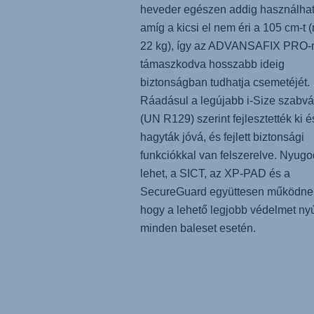
heveder egészen addig használhat
amíg a kicsi el nem éri a 105 cm-t 
22 kg), így az
ADVANSAFIX PRO
-
támaszkodva hosszabb ideig
biztonságban tudhatja csemetéjét.
Ráadásul a legújabb i-Size szabv
(UN R129) szerint fejlesztették ki é
hagyták jóvá, és fejlett biztonsági
funkciókkal van felszerelve. Nyugo
lehet, a SICT, az XP-PAD és a
SecureGuard együttesen működne
hogy a lehető legjobb védelmet nyú
minden baleset esetén.