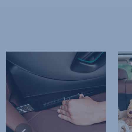
FÜGGETLEN
CSÖKK
ISOFIX
A
CSATLAKOZÓK,
SÉRÜL
1/13
KOCKÁ
2/13