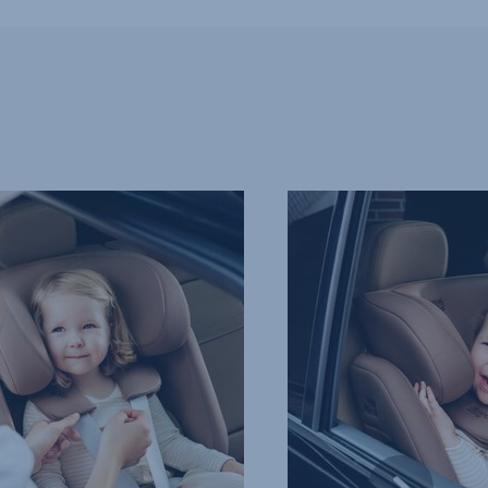
PUHA,
HATÉKONY
MELLKASPÁRNÁK,
4/13