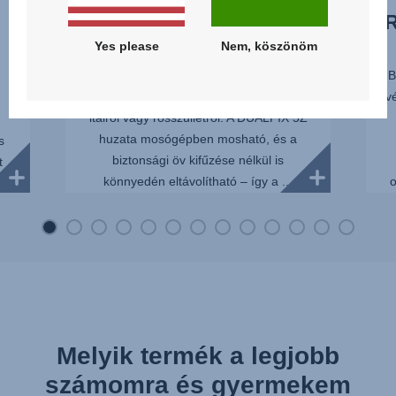
KÖNNYŰ
BECSATOLÁS
Yes please
Nem, köszönöm
A gyerekekkel az autóban gyakoriak a
B
kisebb balesetek – legyen szó kiömlött
v
italról vagy rosszullétről. A DUALFIX 5Z
huzata mosógépben mosható, és a
s
biztonsági öv kifűzése nélkül is
t
könnyedén eltávolítható – így a ...
o
 A
Melyik termék a legjobb
számomra és gyermekem