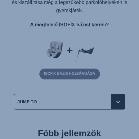
és kiszállítása még a legszűkebb parkolóhelyeken is
gyerekjáték.
A megfelelő ISOFIX bázist keresi?
ISOFIX BÁZIS HOZZÁADÁSA
Főbb jellemzők