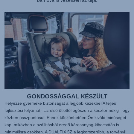
bárhová is vezessen az útja.
GONDOSSÁGGAL KÉSZÜLT
Helyezze gyermeke biztonságát a legjobb kezekbe! A teljes
fejlesztési folyamat - az első ötlettől egészen a késztermékig - egy
kézben összpontosul. Ennek köszönhetően Ön kiváló minőséget
kap, miközben a szállításból eredő károsanyag-kibocsátás is
minimálisra csökken. A DUALFIX 5Z a legkorszerűbb, a törvényi