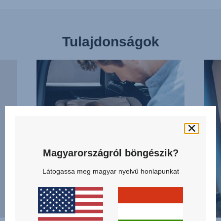
Tulajdonságok
KÖNNYŰ
REN
BECSATOLÁS,
HELY
1/13
A
KIS
LÁBA
2/13
Magyarországról böngészik?
Látogassa meg magyar nyelvű honlapunkat