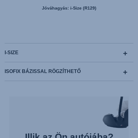
Jóváhagyás: i-Size (R129)
I-SIZE
ISOFIX BÁZISSAL RÖGZÍTHETŐ
Illik az Ön autójába?