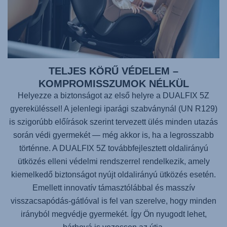
TELJES KÖRŰ VÉDELEM –
KOMPROMISSZUMOK NÉLKÜL
Helyezze a biztonságot az első helyre a
DUALFIX 5Z
gyereküléssel! A jelenlegi iparági szabványnál (UN R129)
is szigorúbb előírások szerint tervezett ülés minden utazás
során védi gyermekét — még akkor is, ha a legrosszabb
történne. A
DUALFIX 5Z
továbbfejlesztett oldalirányú
ütközés elleni védelmi rendszerrel rendelkezik, amely
kiemelkedő biztonságot nyújt oldalirányú ütközés esetén.
Emellett innovatív támasztólábbal és masszív
visszacsapódás-gátlóval is fel van szerelve, hogy minden
irányból megvédje gyermekét. Így Ön nyugodt lehet,