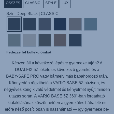
ÖSSZES
CLASSIC
STYLE
LUX
Szín: Deep Black | CLASSIC
Fedezze fel kollekcióinkat
Készen áll a következő lépésre gyermeke útján? A
DUALFIX 5Z
tökéletes következő gyerekülés a
BABY-SAFE PRO
vagy bármely más babahordozó után.
Könnyedén rögzíthető a VARIO BASE 5Z bázison, és
négyéves korig kiváló védelmet és kényelmet nyújt minden
utazás során. A
VARIO BASE 5Z
360°-ban forgatható
kialakításának köszönhetően a gyerekülés hátrafelé és
előre néző pozícióban is használható — így gyermeke be-