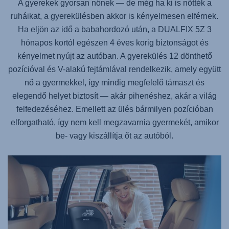
A gyerekek gyorsan nőnek — de még ha ki is nőtték a
ruháikat, a gyerekülésben akkor is kényelmesen elférnek.
Ha eljön az idő a babahordozó után, a
DUALFIX 5Z
3
hónapos kortól egészen 4 éves korig biztonságot és
kényelmet nyújt az autóban. A gyerekülés 12 dönthető
pozícióval és V-alakú fejtámlával rendelkezik, amely együtt
nő a gyermekkel, így mindig megfelelő támaszt és
elegendő helyet biztosít — akár pihenéshez, akár a világ
felfedezéséhez. Emellett az ülés bármilyen pozícióban
elforgatható, így nem kell megzavarnia gyermekét, amikor
be- vagy kiszállítja őt az autóból.