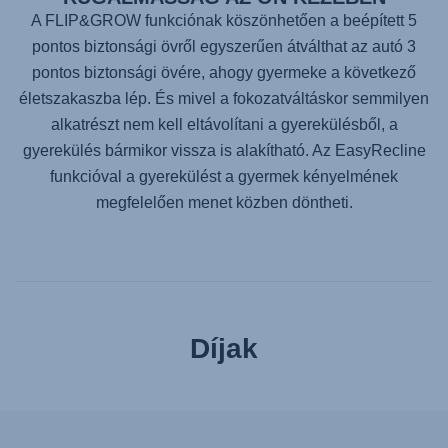
A FLIP&GROW funkciónak köszönhetően a beépített 5
pontos biztonsági övről egyszerűen átválthat az autó 3
pontos biztonsági övére, ahogy gyermeke a következő
életszakaszba lép. És mivel a fokozatváltáskor semmilyen
alkatrészt nem kell eltávolítani a gyerekülésből, a
gyerekülés bármikor vissza is alakítható. Az EasyRecline
funkcióval a gyerekülést a gyermek kényelmének
megfelelően menet közben döntheti.
Díjak