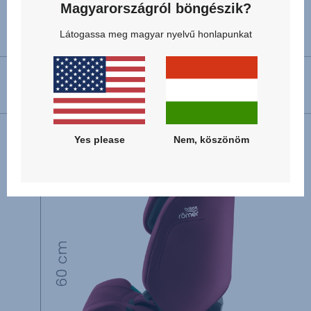
Magyarországról böngészik?
Műszaki adatok
Látogassa meg magyar nyelvű honlapunkat
Előre néző beépítés
76 - 150 cm
Yes please
Nem, köszönöm