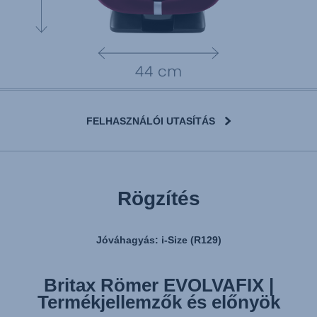
FELHASZNÁLÓI UTASÍTÁS
Rögzítés
Jóváhagyás: i-Size (R129)
Britax Römer EVOLVAFIX |
Britax Römer EVOLVAFIX |
Termékjellemzők és előnyök
Rögzítés