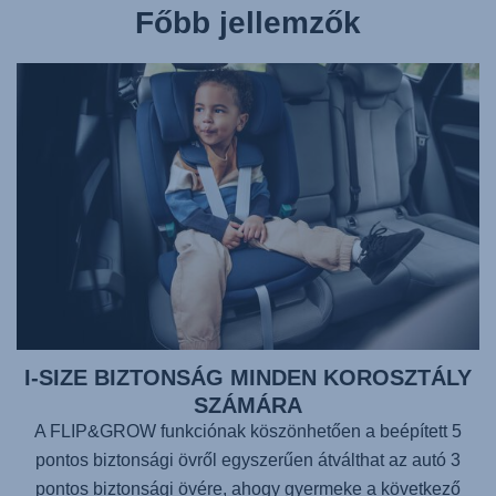
Főbb jellemzők
I-SIZE BIZTONSÁG MINDEN KOROSZTÁLY
SZÁMÁRA
A FLIP&GROW funkciónak köszönhetően a beépített 5
pontos biztonsági övről egyszerűen átválthat az autó 3
pontos biztonsági övére, ahogy gyermeke a következő