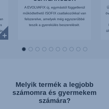
A EVOLVAFIX új, egymástól függetlenül
Ú
működtethető ISOFIX csatlakozókkal van
ö
yan
felszerelve, amelyek még egyszerűbbé
és
teszik a gyerekülés beszerelését.
ás
ü
Melyik termék a legjobb
számomra és gyermekem
számára?