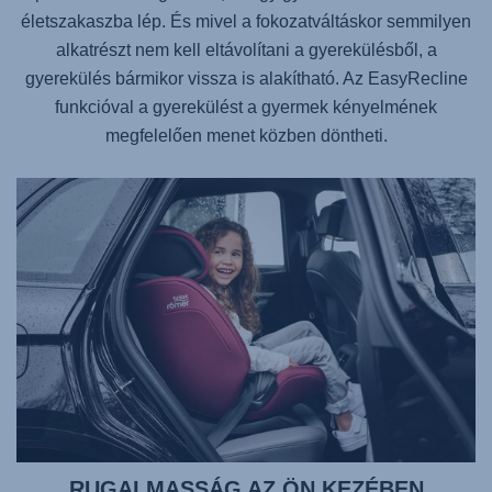
életszakaszba lép. És mivel a fokozatváltáskor semmilyen
alkatrészt nem kell eltávolítani a gyerekülésből, a
gyerekülés bármikor vissza is alakítható. Az EasyRecline
funkcióval a gyerekülést a gyermek kényelmének
megfelelően menet közben döntheti.
RUGALMASSÁG AZ ÖN KEZÉBEN