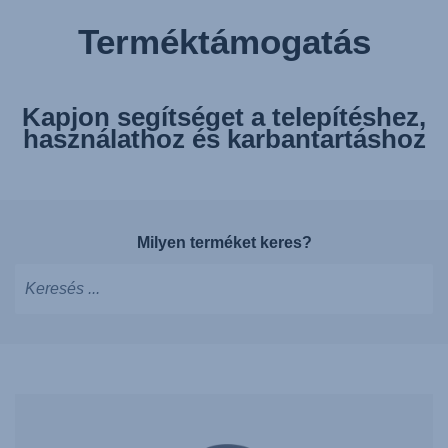
Terméktámogatás
Kapjon segítséget a telepítéshez,
használathoz és karbantartáshoz
Milyen terméket keres?
Írjon
a
javaslatok
megjelenítéséhez,
használja
a