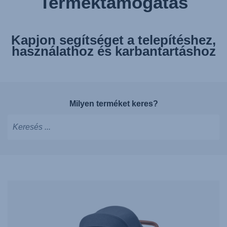
Terméktámogatás
Kapjon segítséget a telepítéshez,
használathoz és karbantartáshoz
Milyen terméket keres?
Írjon
a
javaslatok
megjelenítéséhez,
használja
a
nyilakat