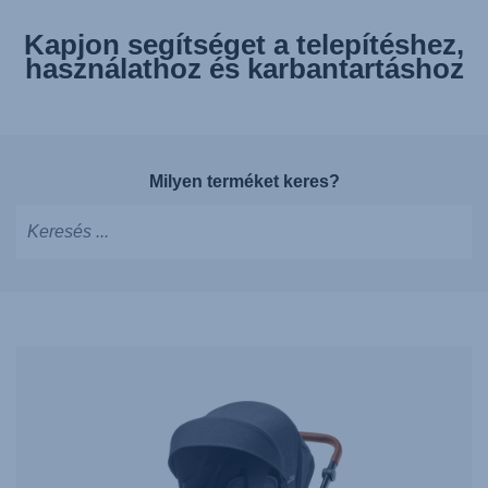
Kapjon segítséget a telepítéshez,
használathoz és karbantartáshoz
Milyen terméket keres?
Írjon
a
javaslatok
megjelenítéséhez,
használja
a
nyilakat
a
navigáláshoz,