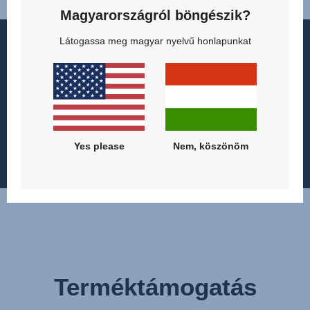
Magyarországról böngészik?
Látogassa meg magyar nyelvű honlapunkat
Copyright © 2026 Britax. Minden jog fenntartva.
Imprint
Adatvédelmi szabályzat
Hozzájárulási beállítások
Használati feltételek
Yes please
Nem, köszönöm
Modern Slavery Act Statement
Terméktámogatás