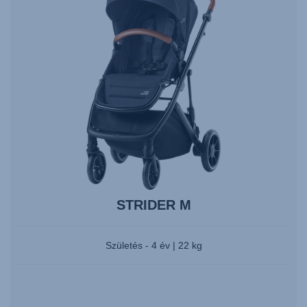
a
navigáláshoz,
és
nyomja
meg
az
Entert
a
kiválasztáshoz.
STRIDER M
Születés - 4 év | 22 kg