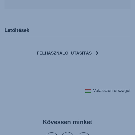
Letöltések
FELHASZNÁLÓI UTASÍTÁS
User Instructions (English)
Válasszon országot
Gebrauchsanleitung (Deutsch)
تعليمات المستخدم) اَللُّغَةُ اَلْعَرَبِيَّة)
Mode d'emploi (Français)
Instrucciones del usuario (Español)
Kövessen minket
Manual de instruções (Português)
Istruzioni per l’uso (Italiano)