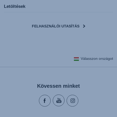
Letöltések
FELHASZNÁLÓI UTASÍTÁS
User Instructions (English)
Válasszon országot
Gebrauchsanleitung (Deutsch)
تعليمات المستخدم) اَللُّغَةُ اَلْعَرَبِيَّة)
Mode d'emploi (Français)
Instrucciones del usuario (Español)
Kövessen minket
Manual de instruções (Português)
Istruzioni per l’uso (Italiano)
Инструкция пользователя (Русский язык)
Instrukcja użytkownika (Język polski)