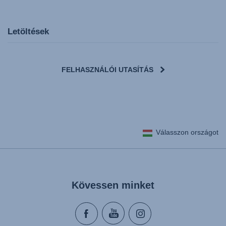
Letöltések
FELHASZNÁLÓI UTASÍTÁS
User Instructions (English)
Válasszon országot
Gebrauchsanleitung (Deutsch)
تعليمات المستخدم) اَللُّغَةُ اَلْعَرَبِيَّة)
Mode d'emploi (Français)
Instrucciones del usuario (Español)
Kövessen minket
Manual de instruções (Português)
Istruzioni per l’uso (Italiano)
Инструкция пользователя (Русский язык)