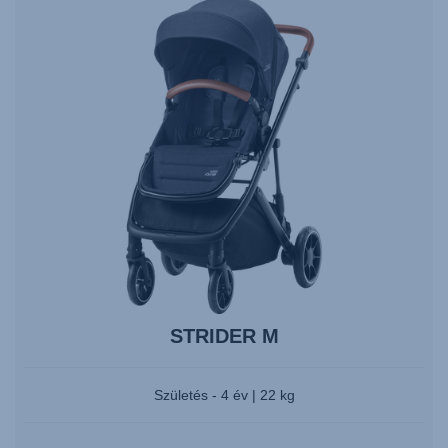
nyilakat
a
navigáláshoz,
és
nyomja
meg
az
Entert
a
kiválasztáshoz.
STRIDER M
Születés - 4 év | 22 kg