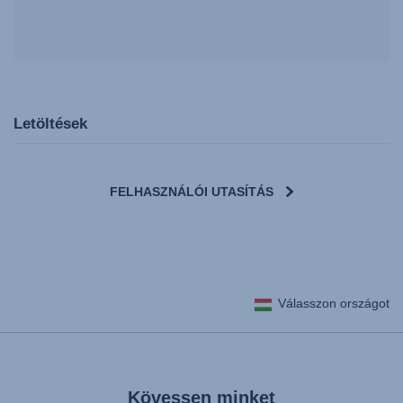
Letöltések
FELHASZNÁLÓI UTASÍTÁS
User Instructions (English)
Válasszon országot
Gebrauchsanleitung (Deutsch)
تعليمات المستخدم) اَللُّغَةُ اَلْعَرَبِيَّة)
Mode d'emploi (Français)
Instrucciones del usuario (Español)
Kövessen minket