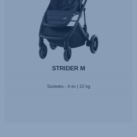
nyomja
meg
az
Entert
a
kiválasztáshoz.
STRIDER M
Születés - 4 év | 22 kg