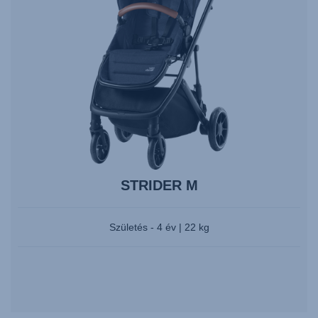
és
nyomja
meg
az
Entert
a
kiválasztáshoz.
STRIDER M
Születés - 4 év | 22 kg