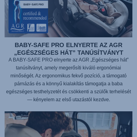
BABY-SAFE PRO ELNYERTE AZ AGR
„EGÉSZSÉGES HÁT” TANÚSÍTVÁNYT
A BABY-SAFE PRO elnyerte az AGR „Egészséges hát”
tanúsítványt, amely megerősíti kiváló ergonómiai
minőségét. Az ergonomikus fekvő pozíció, a támogató
párnázás és a könnyű kialakítás támogatja a baba
egészséges testhelyzetét és csökkenti a szülők terhelését
— kényelem az első utazástól kezdve.