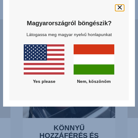
Tulajdonságok
Magyarországról böngészik?
KÖNNYŰ
ERG
HOZZÁFÉRÉS
RECL
Látogassa meg magyar nyelvű honlapunkat
ÉS
-
KIOLDÁS,
AZ
1/14
OPTI
POZÍ
MIN
PILL
Yes please
Nem, köszönöm
2/14
KÖNNYŰ
HOZZÁFÉRÉS ÉS