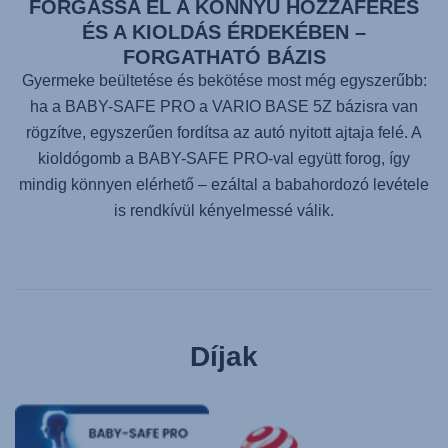
FORGASSA EL A KÖNNYŰ HOZZÁFÉRÉS
ÉS A KIOLDÁS ÉRDEKÉBEN –
FORGATHATÓ BÁZIS
Gyermeke beültetése és bekötése most még egyszerűbb:
ha a BABY-SAFE PRO a VARIO BASE 5Z bázisra van
rögzítve, egyszerűen fordítsa az autó nyitott ajtaja felé. A
kioldógomb a BABY-SAFE PRO-val együtt forog, így
mindig könnyen elérhető – ezáltal a babahordozó levétele
is rendkívül kényelmessé válik.
Díjak