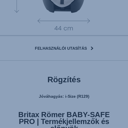
FELHASZNÁLÓI UTASÍTÁS
Rögzítés
Jóváhagyás: i-Size (R129)
Britax Römer BABY-SAFE
Britax Römer BABY-SAFE
PRO | Termékjellemzők és
PRO | Rögzítés