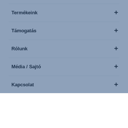
Termékeink
Támogatás
Rólunk
Média / Sajtó
Kapcsolat
Copyright © 2026 Britax. Minden jog fenntartva.