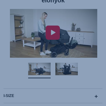
előnyök
I-SIZE