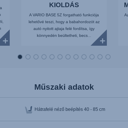
KIOLDÁS
 a
ó
A VARIO BASE 5Z forgatható funkciója
Az
i,
lehetővé teszi, hogy a babahordozót az
n
autó nyitott ajtaja felé fordítsa, így
könnyedén beültetheti, becs...
Műszaki adatok
Hátrafelé néző beépítés
40 - 85 cm