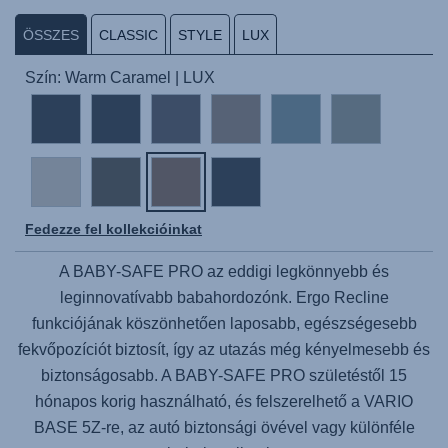
ÖSSZES
CLASSIC
STYLE
LUX
Szín: Warm Caramel | LUX
Fedezze fel kollekcióinkat
A
BABY-SAFE PRO
az eddigi legkönnyebb és
leginnovatívabb babahordozónk. Ergo Recline
funkciójának köszönhetően laposabb, egészségesebb
fekvőpozíciót biztosít, így az utazás még kényelmesebb és
biztonságosabb. A
BABY-SAFE PRO
születéstől 15
hónapos korig használható, és felszerelhető a VARIO
BASE 5Z-re, az autó biztonsági övével vagy különféle