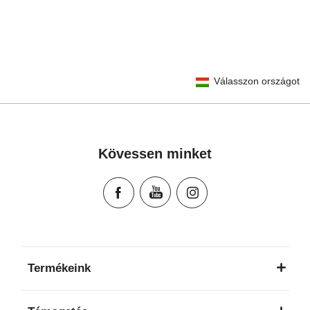
User Instructions (English)
Válasszon országot
Gebrauchsanleitung (Deutsch)
تعليمات المستخدم) اَللُّغَةُ اَلْعَرَبِيَّة)
Mode d'emploi (Français)
Instrucciones del usuario (Español)
Kövessen minket
Manual de instruções (Português)
Istruzioni per l’uso (Italiano)
Инструкция пользователя (Русский язык)
Instrukcja użytkownika (Język polski)
Návod na použitie (Slovenský jazyk)
Инструкция за ползване (Български език)
Termékeink
Upute za uporabu (Hrvatski jezik)
Pokyny k použití (Čeština)