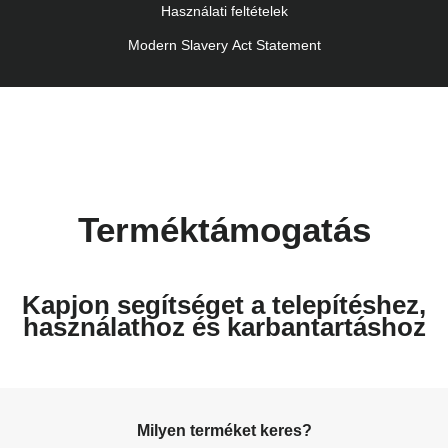
Használati feltételek
Modern Slavery Act Statement
Terméktámogatás
Kapjon segítséget a telepítéshez,
használathoz és karbantartáshoz
Milyen terméket keres?