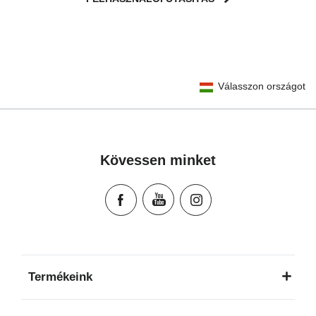
User Instructions (English)
Válasszon országot
Gebrauchsanleitung (Deutsch)
تعليمات المستخدم) اَللُّغَةُ اَلْعَرَبِيَّة)
Mode d'emploi (Français)
Instrucciones del usuario (Español)
Kövessen minket
Manual de instruções (Português)
Istruzioni per l’uso (Italiano)
Инструкция пользователя (Русский язык)
Instrukcja użytkownika (Język polski)
Návod na použitie (Slovenský jazyk)
Инструкция за ползване (Български език)
Termékeink
Upute za uporabu (Hrvatski jezik)
Pokyny k použití (Čeština)