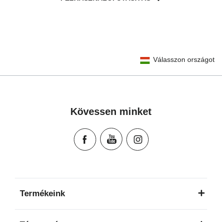
User Instructions (English)
Válasszon országot
Gebrauchsanleitung (Deutsch)
تعليمات المستخدم) اَللُّغَةُ اَلْعَرَبِيَّة)
Mode d'emploi (Français)
Instrucciones del usuario (Español)
Kövessen minket
Manual de instruções (Português)
Istruzioni per l’uso (Italiano)
Инструкция пользователя (Русский язык)
Instrukcja użytkownika (Język polski)
Návod na použitie (Slovenský jazyk)
Инструкция за ползване (Български език)
Termékeink
Upute za uporabu (Hrvatski jezik)
Pokyny k použití (Čeština)