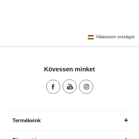
User Instructions (English)
Válasszon országot
Gebrauchsanleitung (Deutsch)
تعليمات المستخدم) اَللُّغَةُ اَلْعَرَبِيَّة)
Mode d'emploi (Français)
Instrucciones del usuario (Español)
Kövessen minket
Manual de instruções (Português)
Istruzioni per l’uso (Italiano)
Инструкция пользователя (Русский язык)
Instrukcja użytkownika (Język polski)
Návod na použitie (Slovenský jazyk)
Инструкция за ползване (Български език)
Termékeink
Upute za uporabu (Hrvatski jezik)
Pokyny k použití (Čeština)