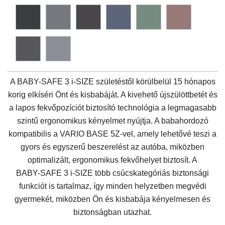
A
BABY-SAFE 3 i-SIZE
születéstől körülbelül 15 hónapos
korig elkíséri Önt és kisbabáját. A kivehető újszülöttbetét és
a lapos fekvőpozíciót biztosító technológia a legmagasabb
szintű ergonomikus kényelmet nyújtja. A babahordozó
kompatibilis a VARIO BASE 5Z-vel, amely lehetővé teszi a
gyors és egyszerű beszerelést az autóba, miközben
optimalizált, ergonomikus fekvőhelyet biztosít. A
BABY-SAFE 3 i-SIZE
több csúcskategóriás biztonsági
funkciót is tartalmaz, így minden helyzetben megvédi
gyermekét, miközben Ön és kisbabája kényelmesen és
biztonságban utazhat.