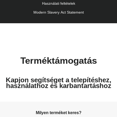
Használati feltételek
Modern Slavery Act Statement
Terméktámogatás
Kapjon segítséget a telepítéshez,
használathoz és karbantartáshoz
Milyen terméket keres?