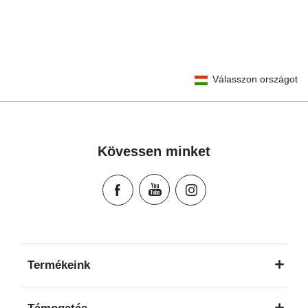
User Instructions (English)
Válasszon országot
Gebrauchsanleitung (Deutsch)
تعليمات المستخدم) اَللُّغَةُ اَلْعَرَبِيَّة)
Mode d'emploi (Français)
Instrucciones del usuario (Español)
Kövessen minket
Manual de instruções (Português)
Istruzioni per l’uso (Italiano)
Инструкция пользователя (Русский язык)
Instrukcja użytkownika (Język polski)
Návod na použitie (Slovenský jazyk)
Инструкция за ползване (Български език)
Termékeink
Upute za uporabu (Hrvatski jezik)
Pokyny k použití (Čeština)