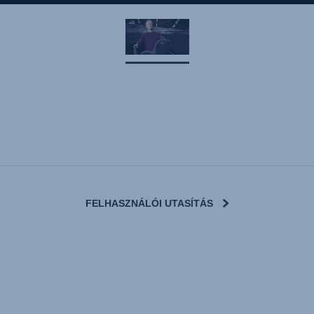
FELHASZNÁLÓI UTASÍTÁS
User Instructions (English)
g (Deutsch)
Kasutusjuhend (Eesti kee