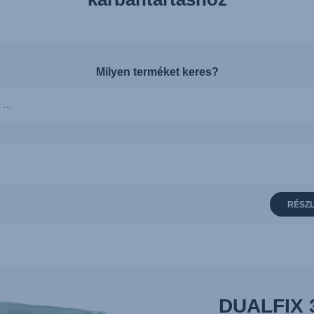
Milyen terméket keres?
k
téséhez,
RÉSZL
hoz,
DUALFIX 3