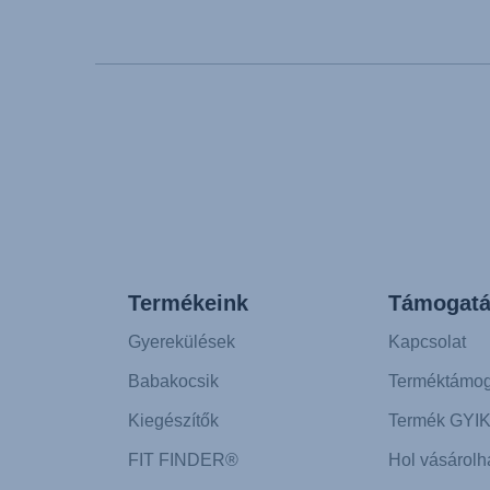
Mode d'emploi (Fra
Instrucciones del u
Manual de instruçõ
Istruzioni per l’uso 
Инструкция польз
Instrukcja użytkown
Návod na použitie 
Инструкция за пол
Upute za uporabu (H
Termékeink
Támogatá
Pokyny k použití (Č
Brugerinstruktione
Gyerekülések
Kapcsolat
Gebruiksinstructie
Babakocsik
Terméktámog
Kiegészítők
Termék GYI
FIT FINDER®
Hol vásárolh