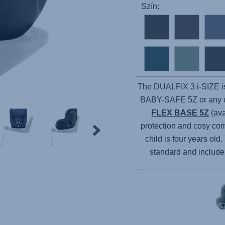
Szín:
The DUALFIX 3 i-SIZE is 
BABY-SAFE 5Z or any oth
FLEX BASE 5Z
(ava
protection and cosy com
child is four years ol
standard and include