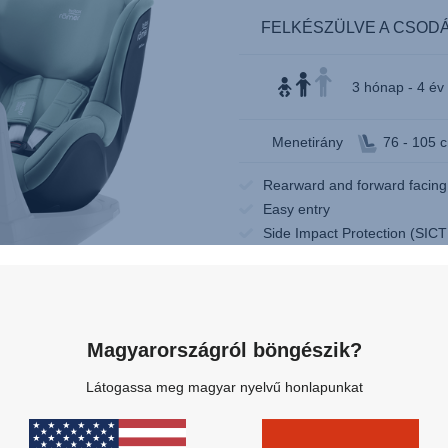
FELKÉSZÜLVE A CSOD
3 hónap - 4 év 
áshoz.
Menetirány
76 - 105 
Rearward and forward facing
Easy entry
Side Impact Protection (SICT
Magyarországról böngészik?
Látogassa meg magyar nyelvű honlapunkat