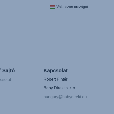
Válasszon országot
κή γλώσσα)
yar nyelv)
atviešu valoda)
etuvių kalba)
rsk)
 (Limba română)
Srpski)
/ Sajtó
Kapcsolat
ovenščina)
a)
Róbert Pintér
csolat
)
Baby Direkt s. r. o.
hungary@babydirekt.eu