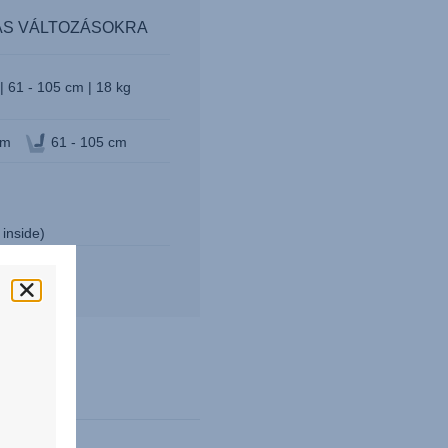
ÁS VÁLTOZÁSOKRA
| 61 - 105 cm | 18 kg
cm
61 - 105 cm
 inside)