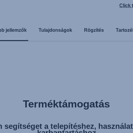
Click
b jellemzők
Tulajdonságok
Rögzítés
Tartoz
Terméktámogatás
 segítséget a telepítéshez, használa
karbantartáshoz