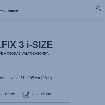
ritax Römert
ritax Römert
ritax Römert
ritax Römert
ritax Römert
IX 3 i-SIZE
VE A CSODÁS VÁLTOZÁSOKRA
ónap - 4 év | 61 - 105 cm | 18 kg
 - 105 cm
61 - 105 cm