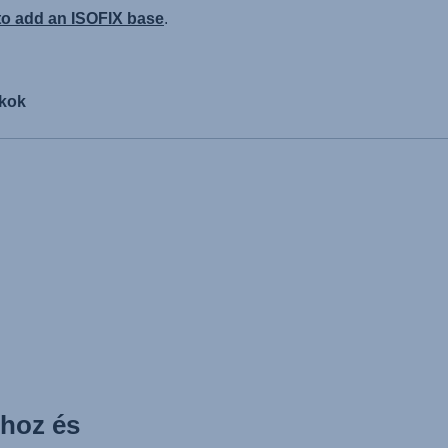
 to add an ISOFIX base
.
ékok
thoz és