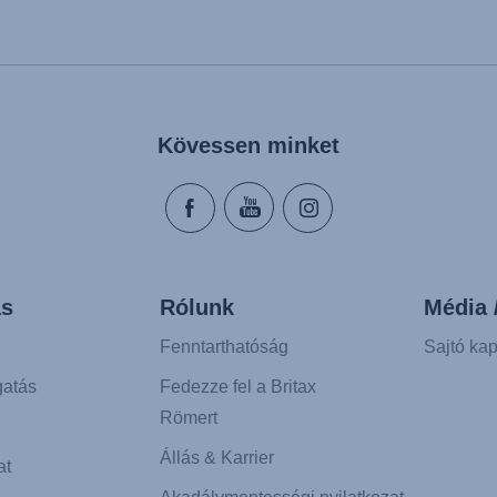
nçais)
Käyttöohjeet (Suomi)
suario (Español)
Οδηγίες χρήσης (Ελληνι
es (Português)
עברית) מדריך למשתמש)
(Italiano)
Használati útmutató (Mag
Kövessen minket
ователя (Русский язык)
Lietošanas instrukcija (L
ika (Język polski)
Naudojimo instrukcija (Li
(Slovenský jazyk)
Monteringsanvisning (No
зване (Български език)
Instrucţiuni de utilizare
rvatski jezik)
Uputstvo za korišcenje (
s
Rólunk
Média 
eština)
Navodila za uporabo (Sl
r (Dansk)
Bruksanvisning (Svensk
Fenntarthatóság
Sajtó kap
s (Nederlands)
Kullanım talimatı (Türkçe
atás
Fedezze fel a Britax
Römert
K
Állás & Karrier
at