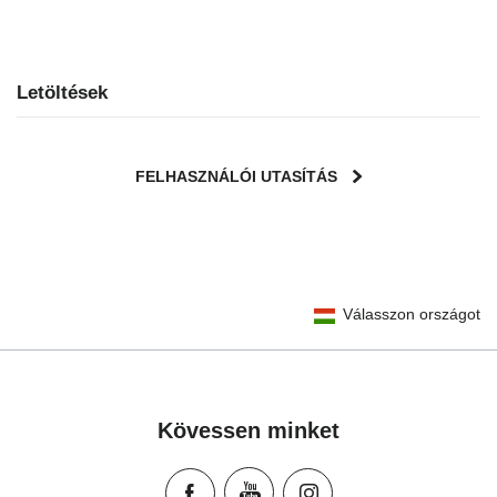
Letöltések
FELHASZNÁLÓI UTASÍTÁS
User Instructions (English)
Válasszon országot
Gebrauchsanleitung (Deutsch)
Mode d'emploi (Français)
Instrucciones del usuario (Español)
Manual de instruções (Português)
Kövessen minket
Istruzioni per l’uso (Italiano)
Инструкция пользователя (Русский язык)