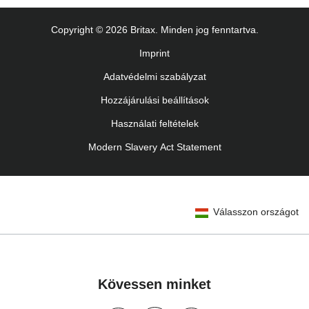
Uputstvo za korišcenje (Srpski)
Copyright © 2026 Britax. Minden jog fenntartva.
Navodila za uporabo (Slovenščina)
Imprint
Bruksanvisning (Svenska)
Adatvédelmi szabályzat
Kullanım talimatı (Türkçe)
Hozzájárulási beállítások
Használati feltételek
Modern Slavery Act Statement
Válasszon országot
Kövessen minket