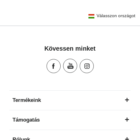
User Instructions (English)
Válasszon országot
Gebrauchsanleitung (Deutsch)
Mode d'emploi (Français)
Instrucciones del usuario (Español)
Manual de instruções (Português)
Kövessen minket
Istruzioni per l’uso (Italiano)
Инструкция пользователя (Русский язык)
Instrukcja użytkownika (Język polski)
Návod na použitie (Slovenský jazyk)
Инструкция за ползване (Български език)
Upute za uporabu (Hrvatski jezik)
Termékeink
Pokyny k použití (Čeština)
Brugerinstruktioner (Dansk)
Támogatás
Gebruiksinstructies (Nederlands)
Kasutusjuhend (Eesti keel)
Rólunk