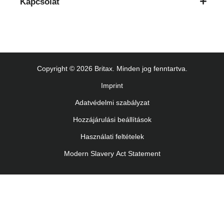
Kapcsolat
Lietošanas instrukcija (Latviešu valoda)
Naudojimo instrukcija (Lietuvių kalba)
Monteringsanvisning (Norsk)
Instrucţiuni de utilizare (Limba română)
Uputstvo za korišcenje (Srpski)
Copyright © 2026 Britax. Minden jog fenntartva.
Navodila za uporabo (Slovenščina)
Imprint
Bruksanvisning (Svenska)
Adatvédelmi szabályzat
Kullanım talimatı (Türkçe)
Hozzájárulási beállítások
Használati feltételek
Modern Slavery Act Statement