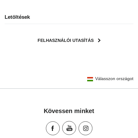
Letöltések
FELHASZNÁLÓI UTASÍTÁS
User Instructions (English)
Válasszon országot
Gebrauchsanleitung (Deutsch)
Mode d'emploi (Français)
Instrucciones del usuario (Español)
Manual de instruções (Português)
Kövessen minket
Istruzioni per l’uso (Italiano)
Инструкция пользователя (Русский язык)
Instrukcja użytkownika (Język polski)