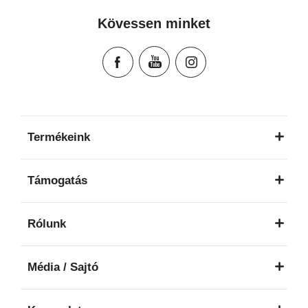
Manual de instruções (Português)
Kövessen minket
Istruzioni per l’uso (Italiano)
Инструкция пользователя (Русский язык)
Instrukcja użytkownika (Język polski)
Návod na použitie (Slovenský jazyk)
Инструкция за ползване (Български език)
Upute za uporabu (Hrvatski jezik)
Termékeink
Pokyny k použití (Čeština)
Brugerinstruktioner (Dansk)
Támogatás
Gebruiksinstructies (Nederlands)
Kasutusjuhend (Eesti keel)
Rólunk
Käyttöohjeet (Suomi)
Οδηγίες χρήσης (Ελληνική γλώσσα)
Média / Sajtó
עברית) מדריך למשתמש)
Használati útmutató (Magyar nyelv)