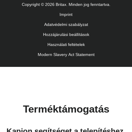
Copyright © 2026 Britax. Minden jog fenntartva.
Navodila za uporabo (Slovenščina)
Imprint
Bruksanvisning (Svenska)
Adatvédelmi szabályzat
Kullanım talimatı (Türkçe)
Hozzájárulási beállítások
Használati feltételek
Modern Slavery Act Statement
Terméktámogatás
Kapjon segítséget a telepítéshez,