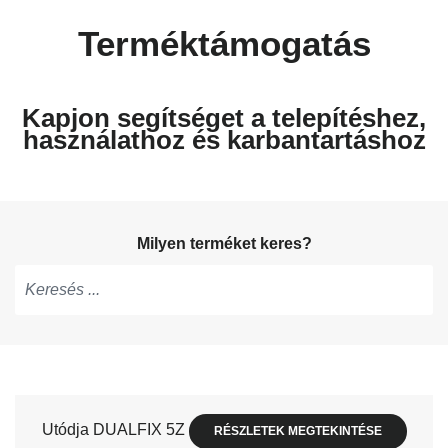
Terméktámogatás
Kapjon segítséget a telepítéshez,
használathoz és karbantartáshoz
Milyen terméket keres?
Írjon
a
javaslatok
megjelenítéséhez,
használja
Utódja DUALFIX 5Z
RÉSZLETEK MEGTEKINTÉSE
a