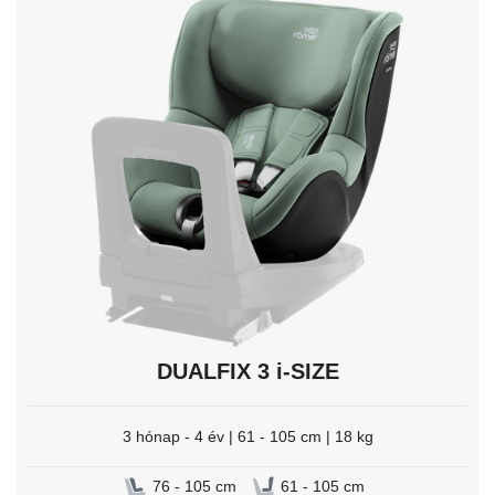
meg
az
Entert
a
kiválasztáshoz.
DUALFIX 3 i-SIZE
3 hónap - 4 év | 61 - 105 cm | 18 kg
76 - 105 cm
61 - 105 cm