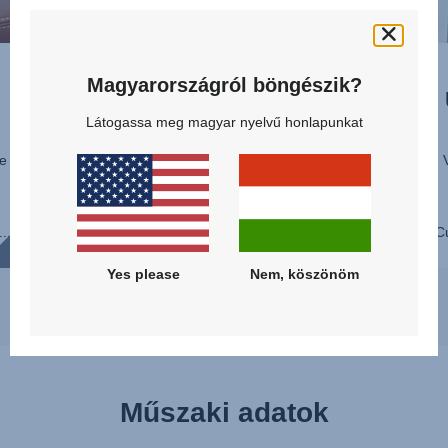
NYUGODT UTAZÁS
Magyarországról böngészik?
EASYRECLINE-NEL
Látogassa meg magyar nyelvű honlapunkat
Tedd pihentetővé az utazásokat – neked
és gyermekednek is – a SAFEFIX
e
EasyRecline funkciójával. A teljes
gyermekkor során használható, így a...
..
Cu
Yes please
Nem, köszönöm
Műszaki adatok