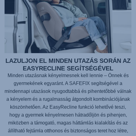
LAZULJON EL MINDEN UTAZÁS SORÁN AZ
EASYRECLINE SEGÍTSÉGÉVEL
Minden utazásnak kényelmesnek kell lennie – Önnek és
gyermekének egyaránt. A
SAFEFIX
segítségével a
mindennapi utazások nyugodtabbá és pihentetőbbé válnak
a kényelem és a rugalmasság átgondolt kombinációjának
köszönhetően. Az EasyRecline funkció lehetővé teszi,
hogy a gyermek kényelmesen hátradőljön és pihenjen,
miközben a támogató, magas háttámlás kialakítás és az
állítható fejtámla otthonos és biztonságos teret hoz létre,