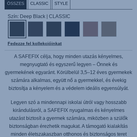
ÖSSZES
CLASSIC
STYLE
Szín: Deep Black | CLASSIC
Fedezze fel kollekcióinkat
A
SAFEFIX
célja, hogy minden utazás kényelmes,
megnyugtató és egyszerű legyen – Önnek és
gyermekének egyaránt. Körülbelül 3,5–12 éves gyermekek
számára alkalmas, együtt nő a gyermekkel, és évekig
biztosítja a kényelem és a védelem ideális egyensúlyát.
Legyen szó a mindennapi iskolai útról vagy hosszabb
kirándulásról, a
SAFEFIX
nyugalmas és kényelmes
utazást biztosít a gyermek számára, miközben a szülők
biztonságban érezhetik magukat. A támogató kialakítás
minden életszakaszban otthonos és biztonságos teret