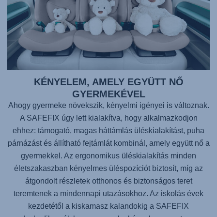
KÉNYELEM, AMELY EGYÜTT NŐ
GYERMEKÉVEL
Ahogy gyermeke növekszik, kényelmi igényei is változnak.
A
SAFEFIX
úgy lett kialakítva, hogy alkalmazkodjon
ehhez: támogató, magas háttámlás üléskialakítást, puha
párnázást és állítható fejtámlát kombinál, amely együtt nő a
gyermekkel. Az ergonomikus üléskialakítás minden
életszakaszban kényelmes üléspozíciót biztosít, míg az
átgondolt részletek otthonos és biztonságos teret
teremtenek a mindennapi utazásokhoz. Az iskolás évek
kezdetétől a kiskamasz kalandokig a
SAFEFIX