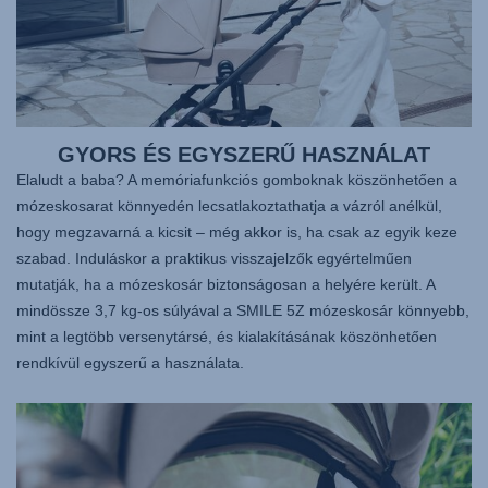
GYORS ÉS EGYSZERŰ HASZNÁLAT
Elaludt a baba? A memóriafunkciós gomboknak köszönhetően a
mózeskosarat könnyedén lecsatlakoztathatja a vázról anélkül,
hogy megzavarná a kicsit – még akkor is, ha csak az egyik keze
szabad. Induláskor a praktikus visszajelzők egyértelműen
mutatják, ha a mózeskosár biztonságosan a helyére került. A
mindössze 3,7 kg-os súlyával a SMILE 5Z mózeskosár könnyebb,
mint a legtöbb versenytársé, és kialakításának köszönhetően
rendkívül egyszerű a használata.