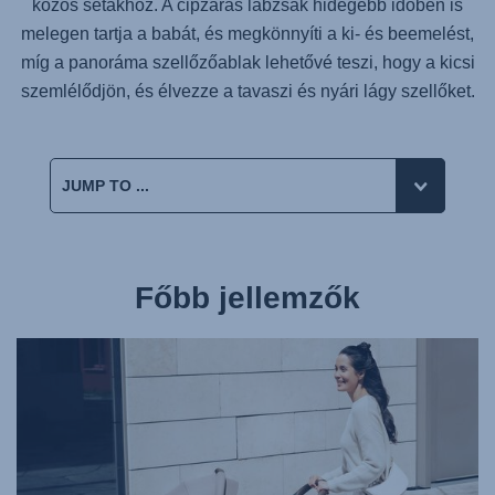
közös sétákhoz. A cipzáras lábzsák hidegebb időben is
melegen tartja a babát, és megkönnyíti a ki- és beemelést,
míg a panoráma szellőzőablak lehetővé teszi, hogy a kicsi
szemlélődjön, és élvezze a tavaszi és nyári lágy szellőket.
Főbb jellemzők