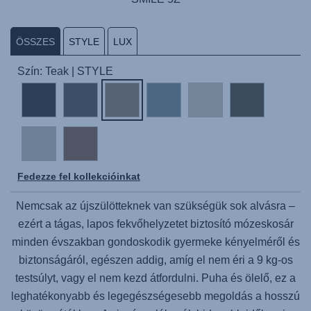
ÖSSZES
STYLE
LUX
Szín: Teak | STYLE
Fedezze fel kollekcióinkat
Nemcsak az újszülötteknek van szükségük sok alvásra –
ezért a tágas, lapos fekvőhelyzetet biztosító mózeskosár
minden évszakban gondoskodik gyermeke kényelméről és
biztonságáról, egészen addig, amíg el nem éri a 9 kg-os
testsúlyt, vagy el nem kezd átfordulni. Puha és ölelő, ez a
leghatékonyabb és legegészségesebb megoldás a hosszú