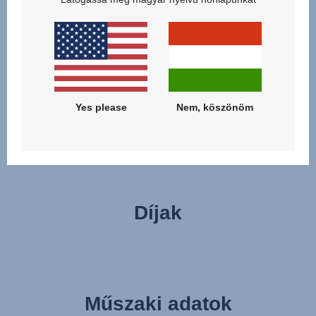
aludhasson! Szabályozza a hőmérsékletét anélkül, hogy
megzavarná – a szellőzőablak csendesen nyílik, mágnessel, nem
pedig zajos tépőzárral. Kíméletesen emelheti ki a babát a
cipzáros lábzsák segítségével, anélkül, hogy teljesen el kellene
távolítania. Vagy emelje ki a könnyű mózeskosarat simán, a
memóriafunkciós gombok segítségével, még akkor is, ha csak az
Yes please
Nem, köszönöm
egyik keze szabad.
Díjak
Műszaki adatok