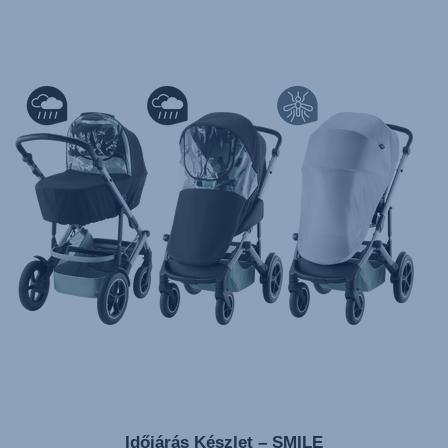
تعليمات المستخدم) اَللُّغَةُ اَلْعَرَبِيَّة)
Mode d'emploi (Français)
Instrucciones del usuario (Español)
Manual de instruções (Português)
Istruzioni per l’uso (Italiano)
Инструкция пользователя (Русский язык)
Instrukcja użytkownika (Język polski)
Návod na použitie (Slovenský jazyk)
Инструкция за ползване (Български език)
Upute za uporabu (Hrvatski jezik)
Pokyny k použití (Čeština)
Brugerinstruktioner (Dansk)
Gebruiksinstructies (Nederlands)
Időjárás Készlet – SMILE