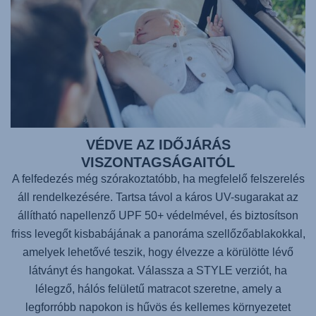
VÉDVE AZ IDŐJÁRÁS
VISZONTAGSÁGAITÓL
A felfedezés még szórakoztatóbb, ha megfelelő felszerelés
áll rendelkezésére. Tartsa távol a káros UV-sugarakat az
állítható napellenző UPF 50+ védelmével, és biztosítson
friss levegőt kisbabájának a panoráma szellőzőablakokkal,
amelyek lehetővé teszik, hogy élvezze a körülötte lévő
látványt és hangokat. Válassza a STYLE verziót, ha
lélegző, hálós felületű matracot szeretne, amely a
legforróbb napokon is hűvös és kellemes környezetet