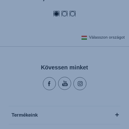
Kasutusjuhend (Eesti keel)
Käyttöohjeet (Suomi)
Οδηγίες χρήσης (Ελληνική γλώσσα)
Használati útmutató (Magyar nyelv)
Válasszon országot
Lietošanas instrukcija (Latviešu valoda)
Naudojimo instrukcija (Lietuvių kalba)
Monteringsanvisning (Norsk)
Kövessen minket
Instrucţiuni de utilizare (Limba română)
Uputstvo za korišcenje (Srpski)
Navodila za uporabo (Slovenščina)
Bruksanvisning (Svenska)
Kullanım talimatı (Türkçe)
Termékeink