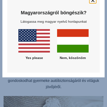
Magyarországról böngészik?
KÖRNYEZETTUDATOS AUTÓBIZTONSÁG
Óvja gyermekét és a környezetet fenntartható módon
Látogassa meg magyar nyelvű honlapunkat
készült NYÁRI HUZATAINKKAL, amelyek 100%-ban
természetes anyagból készülnek. A huzat organikus
pamutból - amelyet vegyszermentesen, műtrágyák és
szintetikus növényvédő szerek nélkül termesztettek -
valamint gyorsan növő, újrahasznosítható bambuszból
készül, amely előállítása során nem igényel vegyszereket
Yes please
Nem, köszönöm
vagy gyomirtókat. 62% organikus pamut és 38% bambusz-
viszkóz ötvözésével hoztuk létre ezt a környezetbarát,
100%-ban természetes anyagot, így Ön egyszerre
gondoskodhat gyermeke autóbiztonságáról és világuk
jövőjéről.