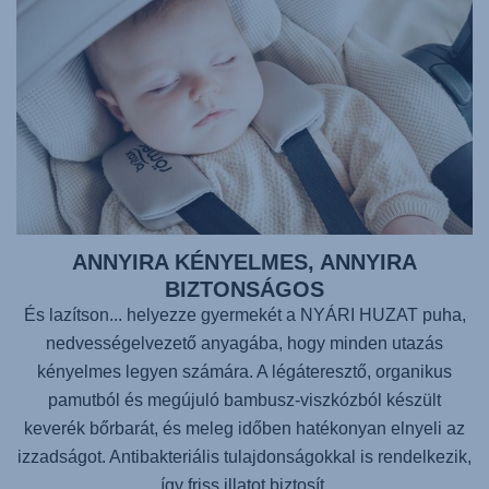
ANNYIRA KÉNYELMES, ANNYIRA
BIZTONSÁGOS
És lazítson... helyezze gyermekét a NYÁRI HUZAT puha,
nedvességelvezető anyagába, hogy minden utazás
kényelmes legyen számára. A légáteresztő, organikus
pamutból és megújuló bambusz-viszkózból készült
keverék bőrbarát, és meleg időben hatékonyan elnyeli az
izzadságot. Antibakteriális tulajdonságokkal is rendelkezik,
így friss illatot biztosít.