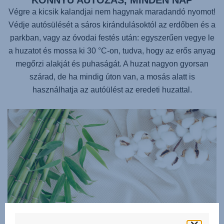
KÖNNYŰ AUTÓZÁS, MINDEN NAP
Végre a kicsik kalandjai nem hagynak maradandó nyomot!
Védje autósülését a sáros kirándulásoktól az erdőben és a
parkban, vagy az óvodai festés után: egyszerűen vegye le
a huzatot és mossa ki 30 °C-on, tudva, hogy az erős anyag
megőrzi alakját és puhaságát. A huzat nagyon gyorsan
szárad, de ha mindig úton van, a mosás alatt is
használhatja az autóülést az eredeti huzattal.