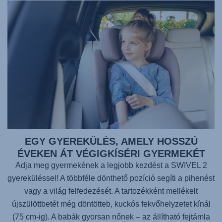
EGY GYEREKÜLÉS, AMELY HOSSZÚ
ÉVEKEN ÁT VÉGIGKÍSÉRI GYERMEKÉT
Adja meg gyermekének a legjobb kezdést a SWIVEL 2
gyereküléssel! A többféle dönthető pozíció segíti a pihenést
vagy a világ felfedezését. A tartozékként mellékelt
újszülöttbetét még döntötteb, kuckós fekvőhelyzetet kínál
(75 cm-ig). A babák gyorsan nőnek – az állítható fejtámla