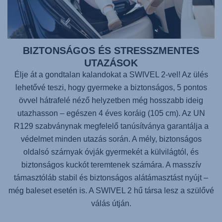
BIZTONSÁGOS ÉS STRESSZMENTES
UTAZÁSOK
Élje át a gondtalan kalandokat a SWIVEL 2-vel! Az ülés
lehetővé teszi, hogy gyermeke a biztonságos, 5 pontos
övvel hátrafelé néző helyzetben még hosszabb ideig
utazhasson – egészen 4 éves koráig (105 cm). Az UN
R129 szabványnak megfelelő tanúsítványa garantálja a
védelmet minden utazás során. A mély, biztonságos
oldalsó szárnyak óvják gyermekét a külvilágtól, és
biztonságos kuckót teremtenek számára. A masszív
támasztóláb stabil és biztonságos alátámasztást nyújt –
még baleset esetén is. A SWIVEL 2 hű társa lesz a szülővé
válás útján.