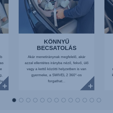
KÖNNYŰ
BECSATOLÁS
bb
Akár menetiránynak megfelelő, akár
as
azzal ellentétes irányba néző, fekvő, ülő
te
vagy a kettő közötti helyzetben is van
g,
gyermeke, a SWIVEL 2 360°-os
öv
forgathat...