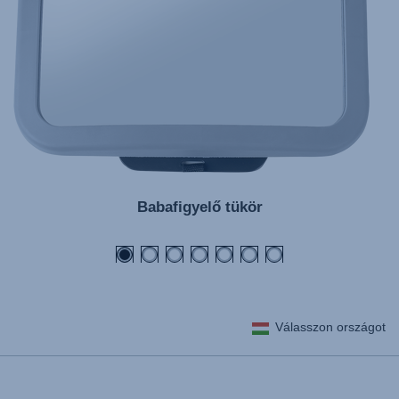
Babafigyelő tükör
Válasszon országot