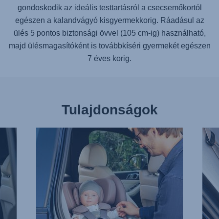
gondoskodik az ideális testtartásról a csecsemőkortól
egészen a kalandvágyó kisgyermekkorig. Ráadásul az
ülés 5 pontos biztonsági övvel (105 cm-ig) használható,
majd ülésmagasítóként is továbbkíséri gyermekét egészen
7 éves korig.
Tulajdonságok
KÖNNYŰ
FÜG
BECSATOLÁS,
ISOF
1/13
CSA
2/13