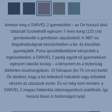
Ismerje meg a
SWIVEL 2
gyerekülést – az Ön hosszú távú
útitársát! Születéstől egészen 7 éves korig (125 cm)
gondoskodik a gondtalan utazásokról. A 360°-os
forgathatóságnak köszönhetően a be- és kiszállás
gyerekjáték. Puha újszülöttbetétünk kényezteti a
legkisebbeket, a
SWIVEL 2
pedig együtt nő gyermekével
egészen iskolás koráig – a kényelem és a biztonság
tökéletes összhangjában. 15 hónapos (és 76 cm-es) kortól
Ön dönthet, hogy a kis felfedező hátrafelé vagy előrefelé
nézzen az utazások során. És ez még nem minden: a
SWIVEL 2
magas háttámlás ülésmagasítóvá alakítható, így
hosszú távon is biztonságot nyújt.