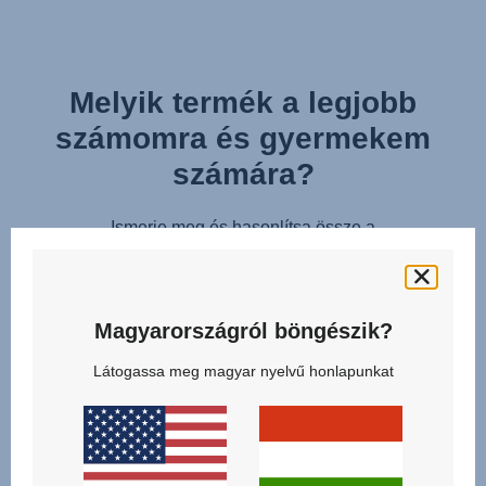
Melyik termék a legjobb
számomra és gyermekem
számára?
Ismerje meg és hasonlítsa össze a
SZÜLETÉSTŐL HASZNÁLHATÓ FORGATHATÓ
AUTÓSÜLÉSEK
kategóriájának modelljeit, és találja meg az Ön családja
Magyarországról böngészik?
számára legmegfelelőbb terméket!
Látogassa meg magyar nyelvű honlapunkat
KATTINTSON AZ ÖSSZEHASONLÍTÁSHOZ