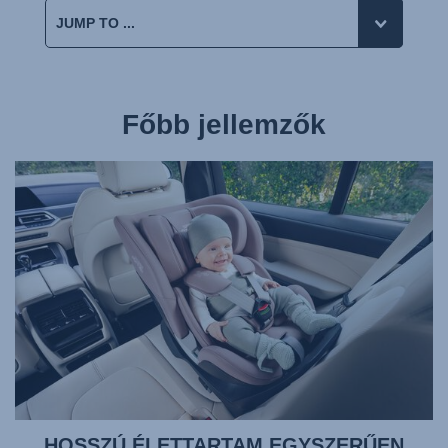
Főbb jellemzők
HOSSZÚ ÉLETTARTAM EGYSZERŰEN