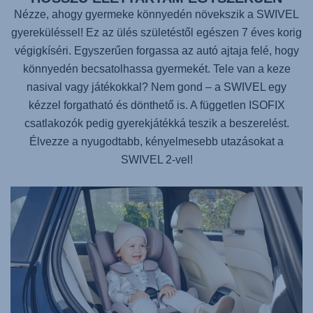
Nézze, ahogy gyermeke könnyedén növekszik a SWIVEL
gyereküléssel! Ez az ülés születéstől egészen 7 éves korig
végigkíséri. Egyszerűen forgassa az autó ajtaja felé, hogy
könnyedén becsatolhassa gyermekét. Tele van a keze
nasival vagy játékokkal? Nem gond – a SWIVEL egy
kézzel forgatható és dönthető is. A független ISOFIX
csatlakozók pedig gyerekjátékká teszik a beszerelést.
Élvezze a nyugodtabb, kényelmesebb utazásokat a
SWIVEL 2-vel!