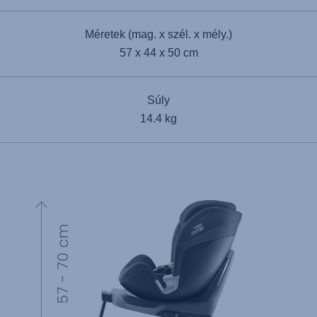
Méretek (mag. x szél. x mély.)
57 x 44 x 50 cm
Súly
14.4 kg