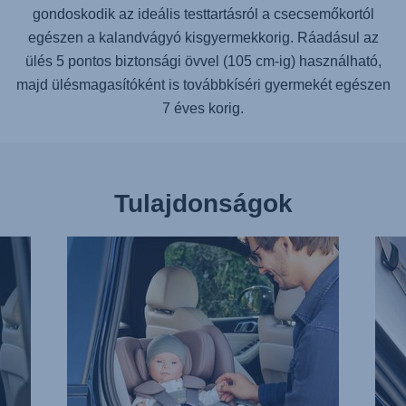
gondoskodik az ideális testtartásról a csecsemőkortól
egészen a kalandvágyó kisgyermekkorig. Ráadásul az
ülés 5 pontos biztonsági övvel (105 cm-ig) használható,
majd ülésmagasítóként is továbbkíséri gyermekét egészen
7 éves korig.
Tulajdonságok
KÖNNYŰ
FÜG
BECSATOLÁS,
ISOF
1/13
CSA
2/13