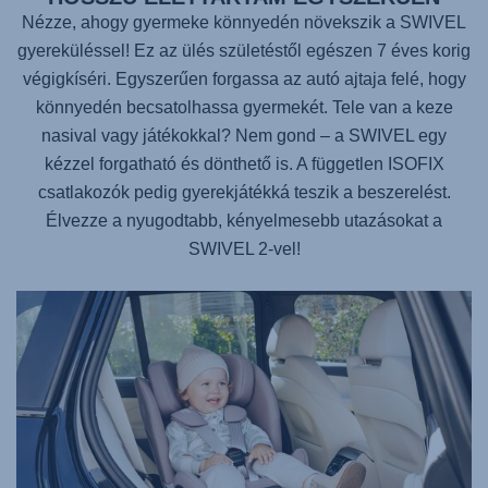
Nézze, ahogy gyermeke könnyedén növekszik a SWIVEL
gyereküléssel! Ez az ülés születéstől egészen 7 éves korig
végigkíséri. Egyszerűen forgassa az autó ajtaja felé, hogy
könnyedén becsatolhassa gyermekét. Tele van a keze
nasival vagy játékokkal? Nem gond – a SWIVEL egy
kézzel forgatható és dönthető is. A független ISOFIX
csatlakozók pedig gyerekjátékká teszik a beszerelést.
Élvezze a nyugodtabb, kényelmesebb utazásokat a
SWIVEL 2-vel!