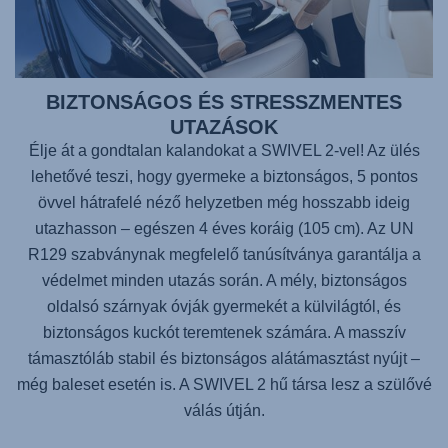
BIZTONSÁGOS ÉS STRESSZMENTES
UTAZÁSOK
Élje át a gondtalan kalandokat a SWIVEL 2-vel! Az ülés
lehetővé teszi, hogy gyermeke a biztonságos, 5 pontos
övvel hátrafelé néző helyzetben még hosszabb ideig
utazhasson – egészen 4 éves koráig (105 cm). Az UN
R129 szabványnak megfelelő tanúsítványa garantálja a
védelmet minden utazás során. A mély, biztonságos
oldalsó szárnyak óvják gyermekét a külvilágtól, és
biztonságos kuckót teremtenek számára. A masszív
támasztóláb stabil és biztonságos alátámasztást nyújt –
még baleset esetén is. A SWIVEL 2 hű társa lesz a szülővé
válás útján.