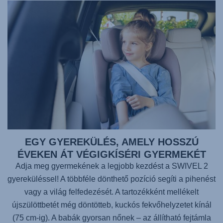
EGY GYEREKÜLÉS, AMELY HOSSZÚ
ÉVEKEN ÁT VÉGIGKÍSÉRI GYERMEKÉT
Adja meg gyermekének a legjobb kezdést a SWIVEL 2
gyereküléssel! A többféle dönthető pozíció segíti a pihenést
vagy a világ felfedezését. A tartozékként mellékelt
újszülöttbetét még döntötteb, kuckós fekvőhelyzetet kínál
(75 cm-ig). A babák gyorsan nőnek – az állítható fejtámla