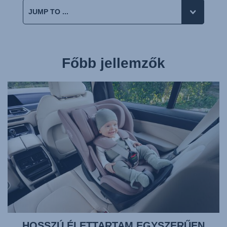
Főbb jellemzők
HOSSZÚ ÉLETTARTAM EGYSZERŰEN