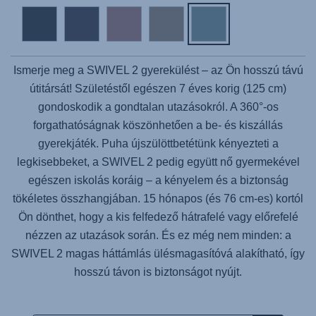
Ismerje meg a
SWIVEL 2
gyerekülést – az Ön hosszú távú
útitársát! Születéstől egészen 7 éves korig (125 cm)
gondoskodik a gondtalan utazásokról. A 360°-os
forgathatóságnak köszönhetően a be- és kiszállás
gyerekjáték. Puha újszülöttbetétünk kényezteti a
legkisebbeket, a
SWIVEL 2
pedig együtt nő gyermekével
egészen iskolás koráig – a kényelem és a biztonság
tökéletes összhangjában. 15 hónapos (és 76 cm-es) kortól
Ön dönthet, hogy a kis felfedező hátrafelé vagy előrefelé
nézzen az utazások során. És ez még nem minden: a
SWIVEL 2
magas háttámlás ülésmagasítóvá alakítható, így
hosszú távon is biztonságot nyújt.