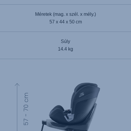
Méretek (mag. x szél. x mély.)
57 x 44 x 50 cm
Súly
14.4 kg