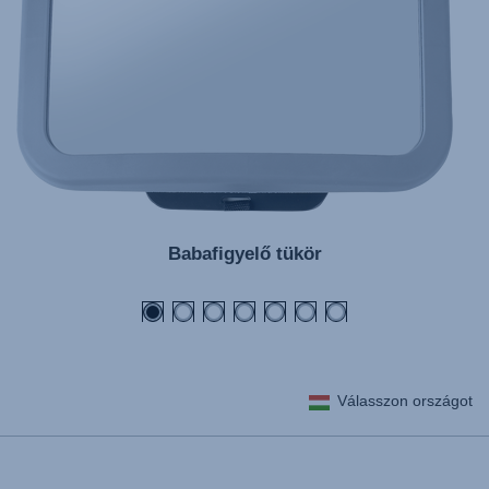
Babafigyelő tükör
Válasszon országot