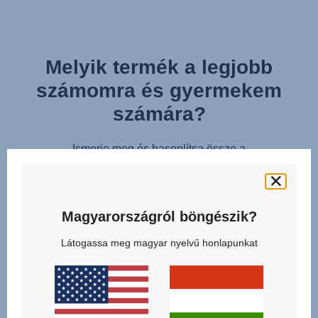
Melyik termék a legjobb
számomra és gyermekem
számára?
Ismerje meg és hasonlítsa össze a
SZÜLETÉSTŐL HASZNÁLHATÓ FORGATHATÓ
AUTÓSÜLÉSEK
kategóriájának modelljeit, és találja meg az Ön családja
Magyarországról böngészik?
számára legmegfelelőbb terméket!
Látogassa meg magyar nyelvű honlapunkat
KATTINTSON AZ ÖSSZEHASONLÍTÁSHOZ