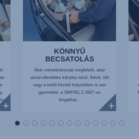
KÖNNYŰ
BECSATOLÁS
bb
Akár menetiránynak megfelelő, akár
as
azzal ellentétes irányba néző, fekvő, ülő
te
vagy a kettő közötti helyzetben is van
g,
gyermeke, a SWIVEL 2 360°-os
öv
forgathat...