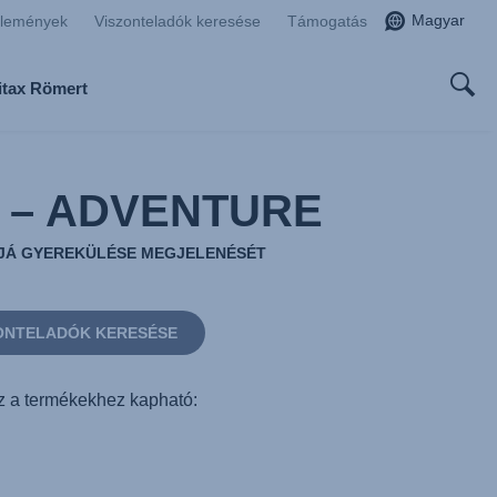
Magyar
zlemények
Viszonteladók keresése
Támogatás
ritax Römert
t – ADVENTURE
JÁ GYEREKÜLÉSE MEGJELENÉSÉT
ONTELADÓK KERESÉSE
 a termékekhez kapható: