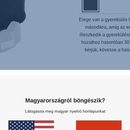
Elege van a gyerekülés 
másodikra, amíg az er
illeszkedik a gyerekülés
huzathoz hasonlóan 30
kérjük, kövesse a has
Magyarországról böngészik?
Kapcsolódó termékek
Látogassa meg magyar nyelvű honlapunkat