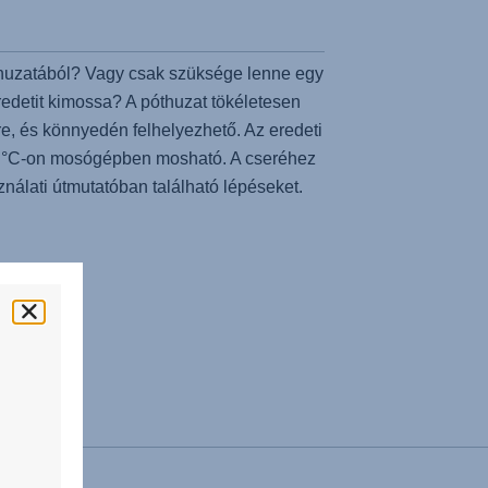
huzatából? Vagy csak szüksége lenne egy
edetit kimossa? A póthuzat tökéletesen
re, és könnyedén felhelyezhető. Az eredeti
 °C-on mosógépben mosható. A cseréhez
ználati útmutatóban található lépéseket.