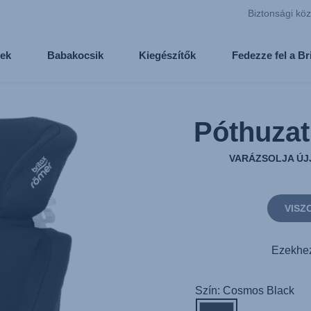
Biztonsági kö
ek
Babakocsik
Kiegészítők
Fedezze fel a B
Póthuza
VARÁZSOLJA ÚJ
VISZ
Ezekhez
Szín: Cosmos Black