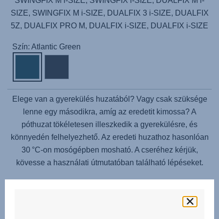
SWINGFIX M i-SIZE, SWINGFIX i-SIZE, DUALFIX M i-
SIZE, SWINGFIX M i-SIZE, DUALFIX 3 i-SIZE, DUALFIX
5Z, DUALFIX PRO M, DUALFIX i-SIZE, DUALFIX i-SIZE
Szín: Atlantic Green
Elege van a gyerekülés huzatából? Vagy csak szüksége
lenne egy másodikra, amíg az eredetit kimossa? A
póthuzat tökéletesen illeszkedik a gyerekülésre, és
könnyedén felhelyezhető. Az eredeti huzathoz hasonlóan
30 °C-on mosógépben mosható. A cseréhez kérjük,
kövesse a használati útmutatóban található lépéseket.