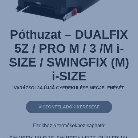
(M)
i-
SIZE
Atlantic
Póthuzat – DUALFIX
Green,
1/1
5Z / PRO M / 3 /M i-
SIZE / SWINGFIX (M)
i-SIZE
VARÁZSOLJA ÚJJÁ GYEREKÜLÉSE MEGJELENÉSÉT
VISZONTELADÓK KERESÉSE
Ezekhez a termékekhez kapható: