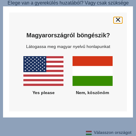
Elege van a gyerekülés huzatából? Vagy csak szüksége
lenne egy másodikra, amíg az eredetit kimossa? A
póthuzat tökéletesen illeszkedik a gyerekülésre, és
könnyedén felhelyezhető. Az eredeti huzathoz hasonlóan
Magyarországról böngészik?
30 °C-on mosógépben mosható. A cseréhez kérjük,
kövesse a használati útmutatóban található lépéseket.
Látogassa meg magyar nyelvű honlapunkat
Yes please
Nem, köszönöm
Kapcsolódó termékek
Válasszon országot