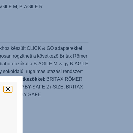
AGILE M, B-AGILE R
khoz készült CLICK & GO adapterekkel
osan rögzítheti a következő Britax Römer
abahordozókat a B-AGILE M vagy B-AGILE
y sokoldalú, rugalmas utazási rendszert
lis a következőkkel
: BRITAX RÖMER
 RÖMER BABY-SAFE 2 i-SIZE, BRITAX
ÖMER BABY-SAFE