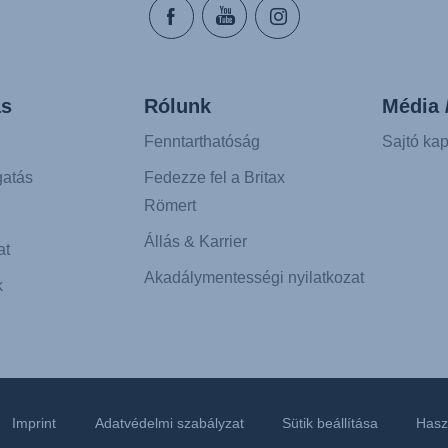
s
Rólunk
Média 
Fenntarthatóság
Sajtó kap
atás
Fedezze fel a Britax
Römert
K
Állás & Karrier
at
Akadálymentességi nyilatkozat
k
Imprint
Adatvédelmi szabályzat
Sütik beállítása
Haszn