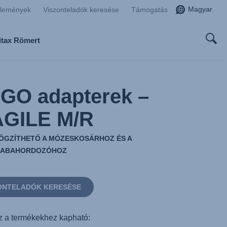
Magyar
zlemények
Viszonteladók keresése
Támogatás
ritax Römert
GO adapterek –
AGILE M/R
ÖGZÍTHETŐ A MÓZESKOSÁRHOZ ÉS A
BABAHORDOZÓHOZ
ONTELADÓK KERESÉSE
 a termékekhez kapható: