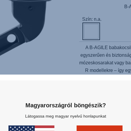
B-
Szín: n.a.
A B-AGILE babakocsi
egyszerűen és biztonság
mózeskosarakat vagy b
R modellekre – így eg
alakíthat ki.
Kompatibi
mózeskosár, BRITAX
R
Magyarországról böngészik?
Látogassa meg magyar nyelvű honlapunkat
Kapcsolódó termékek