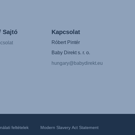
/ Sajtó
Kapcsolat
Róbert Pintér
csolat
Baby Direkt s. r. o.
hungary@babydirekt.eu
álati feltételek
Modern Slavery Act Statement