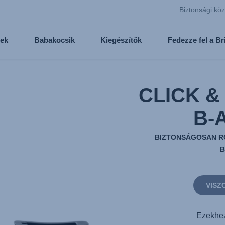
Biztonsági kö
ek
Babakocsik
Kiegészítők
Fedezze fel a B
CLICK & 
B-
BIZTONSÁGOSAN R
VISZ
Ezekhez