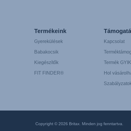
Termékeink
Támogatá
Gyerekülések
Kapcsolat
Babakocsik
Terméktámog
Kiegészítők
Termék GYI
FIT FINDER®
Hol vásárolh
Szabályzato
Copyright © 2026 Britax. Minden jog fenntartva.