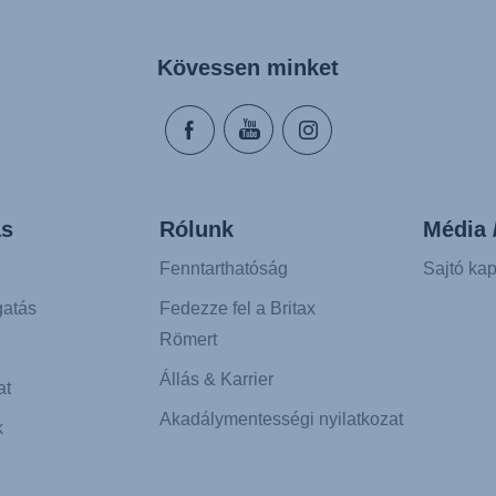
Kövessen minket
s
Rólunk
Média 
Fenntarthatóság
Sajtó kap
atás
Fedezze fel a Britax
Römert
K
Állás & Karrier
at
Akadálymentességi nyilatkozat
k