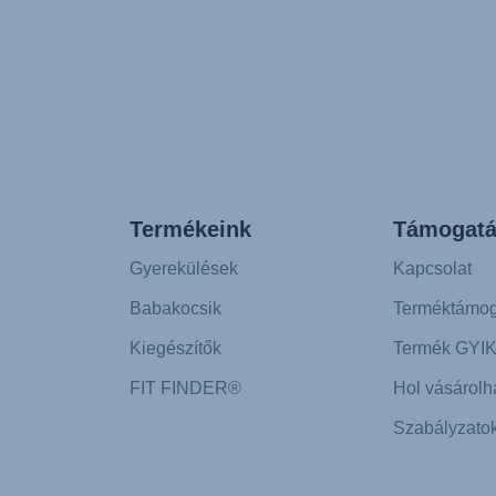
Termékeink
Támogatá
Gyerekülések
Kapcsolat
Babakocsik
Terméktámog
Kiegészítők
Termék GYI
FIT FINDER®
Hol vásárolh
Szabályzato