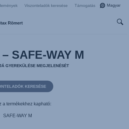
Magyar
zlemények
Viszonteladók keresése
Támogatás
ritax Römert
t – SAFE-WAY M
JÁ GYEREKÜLÉSE MEGJELENÉSÉT
ONTELADÓK KERESÉSE
 a termékekhez kapható:
SAFE-WAY M