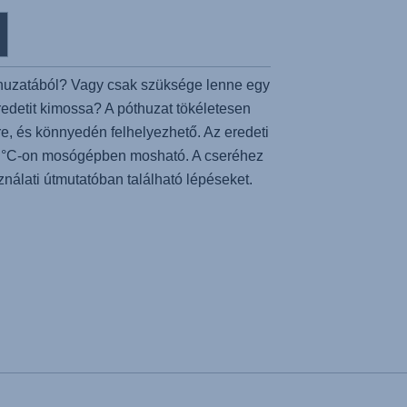
huzatából? Vagy csak szüksége lenne egy
edetit kimossa? A póthuzat tökéletesen
re, és könnyedén felhelyezhető. Az eredeti
 °C-on mosógépben mosható. A cseréhez
ználati útmutatóban található lépéseket.