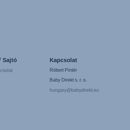
/ Sajtó
Kapcsolat
Róbert Pintér
csolat
Baby Direkt s. r. o.
hungary@babydirekt.eu