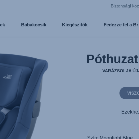
Biztonsági kö
ek
Babakocsik
Kiegészítők
Fedezze fel a B
Póthuza
VARÁZSOLJA ÚJ
VISZ
Ezekhez
Szín: Moonlight Blue