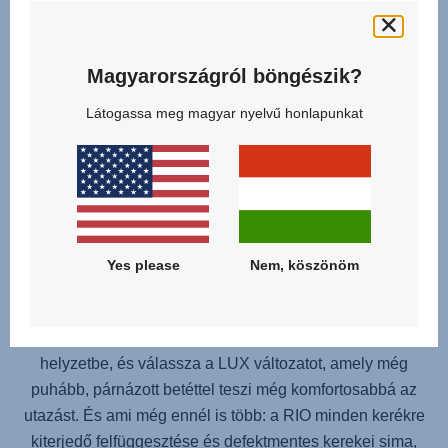
Magyarországról böngészik?
Látogassa meg magyar nyelvű honlapunkat
KOMPAKT KIALAKÍTÁS, MAXIMÁLIS
KÉNYELEM
Válassza az opcionálisan elérhető mózeskosarat a
maximális kényelemért, vagy döntsön az ergonomikus
kialakítású babahordozó mellett – mindkét megoldás teljes
körű alátámasztást nyújt gyermekének. A szellőzőablakok
Yes please
Nem, köszönöm
révén biztosíthatja a megfelelő légáramlást, a nagy méretű
kupola pedig hatékonyan óvja a napfénytől. Elérkezett az
alvás ideje? Döntse hátra a hordozót teljesen vízszintes
helyzetbe, és válassza a LUX változatot, amely még
puhább, párnázott betéttel teszi még komfortosabbá az
utazást. És ami még ennél is több: a RIO minden kerékre
kiterjedő felfüggesztése és defektmentes kerekei sima,