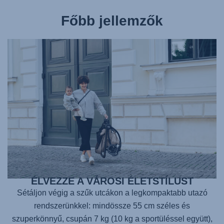
Főbb jellemzők
ÉLVEZZE A VÁROSI ÉLETSTÍLUST
Sétáljon végig a szűk utcákon a legkompaktabb utazó
rendszerünkkel: mindössze 55 cm széles és
szuperkönnyű, csupán 7 kg (10 kg a sportüléssel együtt),