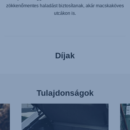
zökkenőmentes haladást biztosítanak, akár macskaköves
utcákon is.
Díjak
Tulajdonságok
LEGKOMPAKTABB
KÖN
UTAZÓRENDSZERÜNK,
ÍGY
1/16
EGY
KEZE