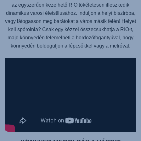
az egyszerűen kezelhető RIO tökéletesen illeszkedik
dinamikus városi életstílusához. Induljon a helyi bisztróba,
vagy látogasson meg barátokat a város másik felén! Helyet
kell spórolnia? Csak egy kézzel összecsukhatja a RIO-t,
majd könnyedén felemelheti a hordozófogantyúval, hogy
könnyedén boldoguljon a lépcsőkkel vagy a metróval.