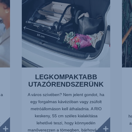
2/16
LEGKOMPAKTABB
UTAZÓRENDSZERÜNK
 a
A város szívében? Nem jelent gondot, ha
egy forgalmas kávézóban vagy zsúfolt
metróállomáson kell áthaladnia. A RIO
keskeny, 55 cm széles kialakítása
h
y
lehetővé teszi, hogy könnyedén
a
gy
manőverezzen a tömegben, bárhová is...