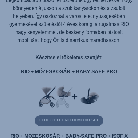
Legkompaktabb utazó rendszerünk úgy lett tervezve, hogy
könnyedén átjusson a szűk kanyarokon és a zsúfolt
helyeken. Így osztozhat a városi élet nyüzsgésében
gyermekével születéstől 4 éves koráig: a rugalmas RIO
nagy kényelemmel, de keskeny formában biztosít
mobilitást, hogy Ön is dinamikus maradhasson.
Készítse el tökéletes szettjét:
RIO + MÓZESKOSÁR + BABY-SAFE PRO
FEDEZZE FEL RIO COMFORT SET
RIO + MÓZESKOSÁR + BABY-SAFE PRO + ISOFIX