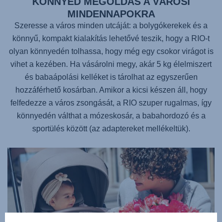
KÖNNYED MEGOLDÁS A VÁROSI
MINDENNAPOKRA
Szeresse a város minden utcáját: a bolygókerekek és a
könnyű, kompakt kialakítás lehetővé teszik, hogy a RIO-t
olyan könnyedén tolhassa, hogy még egy csokor virágot is
vihet a kezében. Ha vásárolni megy, akár 5 kg élelmiszert
és babaápolási kelléket is tárolhat az egyszerűen
hozzáférhető kosárban. Amikor a kicsi készen áll, hogy
felfedezze a város zsongását, a RIO szuper rugalmas, így
könnyedén válthat a mózeskosár, a babahordozó és a
sportülés között (az adaptereket mellékeltük).