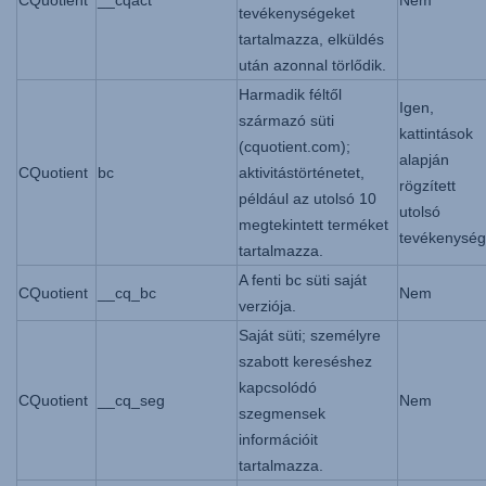
tevékenységeket
tartalmazza, elküldés
után azonnal törlődik.
Harmadik féltől
Igen,
származó süti
kattintások
(cquotient.com);
alapján
CQuotient
bc
aktivitástörténetet,
rögzített
például az utolsó 10
utolsó
megtekintett terméket
tevékenység
tartalmazza.
A fenti bc süti saját
CQuotient
__cq_bc
Nem
verziója.
Saját süti; személyre
szabott kereséshez
kapcsolódó
CQuotient
__cq_seg
Nem
szegmensek
információit
tartalmazza.