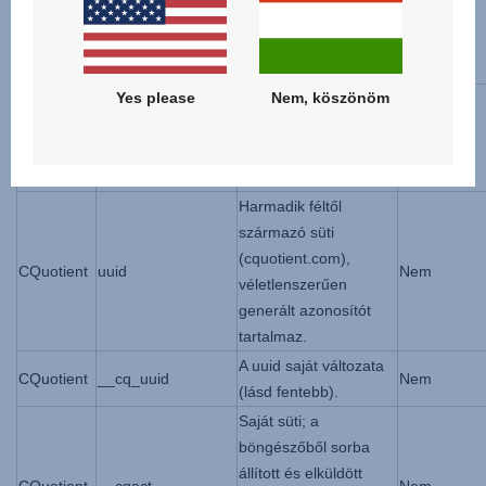
felhasználóhoz rendelt
CQuotient
cqcid
Igen
titkosított azonosítót
tartalmaz.
Yes please
Nem, köszönöm
Saját süti; ismert,
bejelentkezett
CQuotient
cqcid
Igen
felhasználóhoz tartozó
titkosított azonosító.
Harmadik féltől
származó süti
(cquotient.com),
CQuotient
uuid
Nem
véletlenszerűen
generált azonosítót
tartalmaz.
A uuid saját változata
CQuotient
__cq_uuid
Nem
(lásd fentebb).
Saját süti; a
böngészőből sorba
állított és elküldött
CQuotient
__cqact
Nem