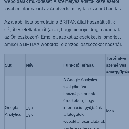
weboldalak működését. A személyes adatok kezeléséről
további információt az Adatvédelmi nyilatkozatunkban talál.
Az alábbi lista bemutatja a BRITAX által használt sütik
célját és élettartamát (azaz, hogy mennyi ideig maradnak
az Ön eszközén). Emellett azokat az eseteket is ismerteti,
amikor a BRITAX weboldal-elemzési eszközöket használ.
Történik-e
Süti
Név
Funkció leírása
személyes
adatgyűjté
A Google Analytics
szolgáltatást
használjuk annak
érdekében, hogy
Google
_ga
információt gyűjtsünk
Igen
Analytics
_gid
a látogatók
weboldalhasználatáról,
így fejleszthessük az