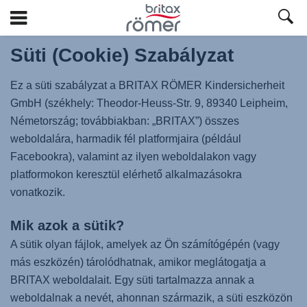
Ugrás
Süti (Cookie) Szabályzat
a
fő
tartalomra
Ez a süti szabályzat a BRITAX RÖMER Kindersicherheit
GmbH (székhely: Theodor-Heuss-Str. 9, 89340 Leipheim,
Németország; továbbiakban: „BRITAX”) összes
weboldalára, harmadik fél platformjaira (például
Facebookra), valamint az ilyen weboldalakon vagy
platformokon keresztül elérhető alkalmazásokra
vonatkozik.
Mik azok a sütik?
A sütik olyan fájlok, amelyek az Ön számítógépén (vagy
más eszközén) tárolódhatnak, amikor meglátogatja a
BRITAX weboldalait. Egy süti tartalmazza annak a
weboldalnak a nevét, ahonnan származik, a süti eszközön