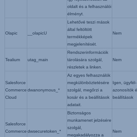
oldalt és a felhasználói
élményt.
Lehetővé teszi mások
által feltöltött
Olapic
__olapicU
Nem
termékképek
megjelenítését.
Rendszerinformációk
Tealium
utag_main
tárolására szolgál,
Nem
részletek a linken.
Az egyes felhasználók
Salesforce
megkülönböztetésére
Igen, ügyfél-
Commerce
dwanonymous_*
szolgál, megőrzi a
azonosítók 
Cloud
kosár és a beállítások
beállítások
adatait.
Biztonságos
munkamenet jelzésére
Salesforce
szolgál,
Commerce
dwsecuretoken_*
Nem
megakadályozza a