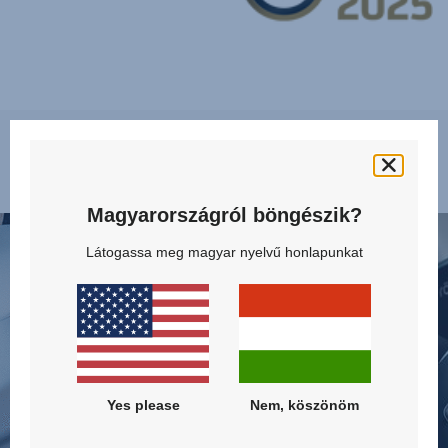
Tulajdonságok
Magyarországról böngészik?
VÉDI
FEJL
A
OLD
Látogassa meg magyar nyelvű honlapunkat
NYAKÁT
ELLE
ÉS
VÉD
A
-
MELLKASÁT,
SICT,
1/10
2/10
Yes please
Nem, köszönöm