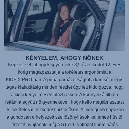
KÉNYELEM, AHOGY NŐNEK
Képzelje el, ahogy kisgyermeke 3,5 éves kortól 12 éves
korig megtapasztalja a tökéletes ergonómiát a
KIDFIX PRO
-ban. A puha párnázottságtól a karcsú, mégis
tágas kialakításig minden részlet úgy lett kidolgozva, hogy
a kicsi kényelmesen utazhasson. A könnyen állítható
fejtámla együtt nő gyermekével, hogy kellő megtámasztást
és tökéletes illeszkedést biztosítson. A melegebb napokon
a gondosan elhelyezett szellőzőnyílások kellemes hűsítő
érzetet nyújtanak, míg a STYLE változat finom hálós