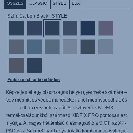
ÖSSZES
CLASSIC
STYLE
LUX
Szín: Carbon Black | STYLE
Fedezze fel kollekcióinkat
Képzeljen el egy biztonságos helyet gyermeke számára –
egy meghitt és védett menedéket, ahol megnyugodhat, és
otthon érezheti magát. A tesztnyertes KIDFIX
termékcsaládunkból származó
KIDFIX PRO
pontosan ezt
nyújtja. A magas háttámlájú ülésmagasító a SICT, az XP-
PAD és a SecureGuard egyedülálló kombinációjával nyújt