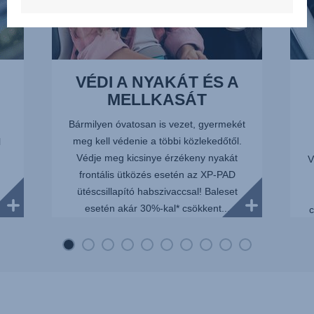
VÉDI A NYAKÁT ÉS A
MELLKASÁT
Bármilyen óvatosan is vezet, gyermekét
meg kell védenie a többi közlekedőtől.
l
Védje meg kicsinye érzékeny nyakát
V
frontális ütközés esetén az XP-PAD
ütéscsillapító habszivaccsal! Baleset
esetén akár 30%-kal* csökkent...
 a
c
..