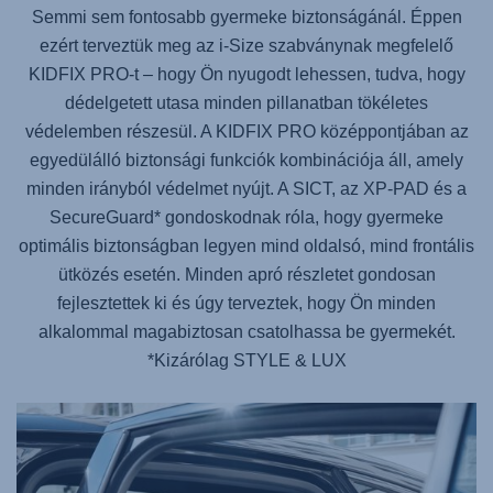
Semmi sem fontosabb gyermeke biztonságánál. Éppen
ezért terveztük meg az i-Size szabványnak megfelelő
KIDFIX PRO
-t – hogy Ön nyugodt lehessen, tudva, hogy
dédelgetett utasa minden pillanatban tökéletes
védelemben részesül. A
KIDFIX PRO
középpontjában az
egyedülálló biztonsági funkciók kombinációja áll, amely
minden irányból védelmet nyújt. A SICT, az XP-PAD és a
SecureGuard* gondoskodnak róla, hogy gyermeke
optimális biztonságban legyen mind oldalsó, mind frontális
ütközés esetén. Minden apró részletet gondosan
fejlesztettek ki és úgy terveztek, hogy Ön minden
alkalommal magabiztosan csatolhassa be gyermekét.
*Kizárólag STYLE & LUX