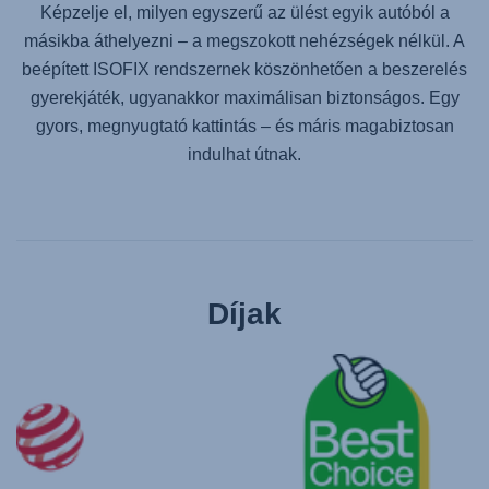
Képzelje el, milyen egyszerű az ülést egyik autóból a
másikba áthelyezni – a megszokott nehézségek nélkül. A
beépített ISOFIX rendszernek köszönhetően a beszerelés
gyerekjáték, ugyanakkor maximálisan biztonságos. Egy
gyors, megnyugtató kattintás – és máris magabiztosan
indulhat útnak.
Díjak