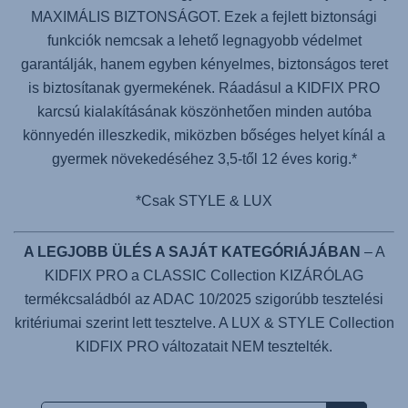
MAXIMÁLIS BIZTONSÁGOT. Ezek a fejlett biztonsági
funkciók nemcsak a lehető legnagyobb védelmet
garantálják, hanem egyben kényelmes, biztonságos teret
is biztosítanak gyermekének. Ráadásul a
KIDFIX PRO
karcsú kialakításának köszönhetően minden autóba
könnyedén illeszkedik, miközben bőséges helyet kínál a
gyermek növekedéséhez 3,5-től 12 éves korig.*
*Csak STYLE & LUX
A LEGJOBB ÜLÉS A SAJÁT KATEGÓRIÁJÁBAN
– A
KIDFIX PRO a CLASSIC Collection KIZÁRÓLAG
termékcsaládból az ADAC 10/2025 szigorúbb tesztelési
kritériumai szerint lett tesztelve. A LUX & STYLE Collection
KIDFIX PRO változatait NEM tesztelték.