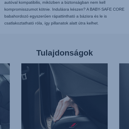
autóval kompatibilis, miközben a biztonságban nem kell
kompromisszumot kötnie. Indulásra készen? A BABY-SAFE CORE
babahordozó egyszerűen rápattintható a bázisra és le is
csatlakoztatható róla, így pillanatok alatt útra kelhet.
Tulajdonságok
KÖNNYŰ
ÁLLÍ
KIOLDÁS,
MAG
1/3
TÁM
2/3