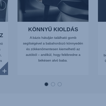
KÖNNYŰ KIOLDÁS
Z
A bázis hátulján található gomb
segítségével a babahordozó könnyedén
zó
és zökkenőmentesen kiemelhető az
s
autóból – anélkül, hogy felébredne a
k,
b
békésen alvó baba.
cs