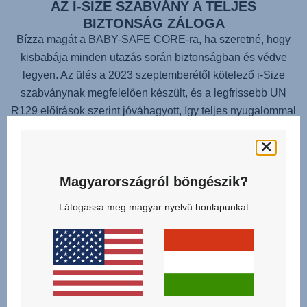
AZ I-SIZE SZABVÁNY A TELJES
BIZTONSÁG ZÁLOGA
Bízza magát a
BABY-SAFE CORE
-ra, ha szeretné, hogy
kisbabája minden utazás során biztonságban és védve
legyen. Az ülés a 2023 szeptemberétől kötelező i-Size
szabványnak megfelelően készült, és a legfrissebb UN
R129 előírások szerint jóváhagyott, így teljes nyugalommal
vághat neki az útnak — a szabályozás változásaira már
most felkészülve.
Magyarországról böngészik?
Látogassa meg magyar nyelvű honlapunkat