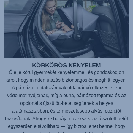
KÖRKÖRÖS KÉNYELEM
Ölelje körül gyermekét kényelemmel, és gondoskodjon
arról, hogy minden utazás biztonságos és meghitt legyen!
A párnázott oldalszárnyak oldalirányú ütközés elleni
védelmet nyújtanak, míg a puha, párnázott fejtámla és az
opcionális újszülött-betét segítenek a helyes
alátámasztásban, és természetesebb alvási pozíciót
biztosítanak. Ahogy kisbabája növekszik, az újszülött-betét
egyszerűen eltávolítható — így biztos lehet benne, hogy