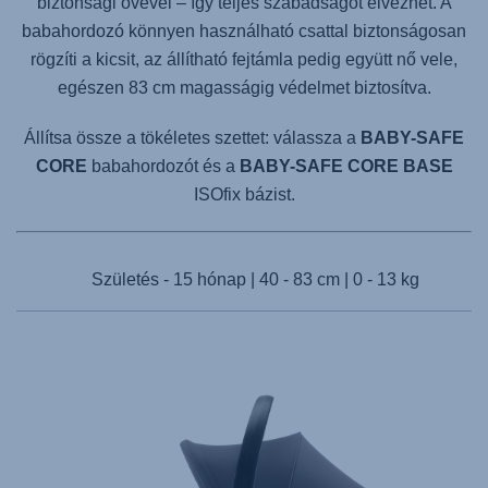
biztonsági övével – így teljes szabadságot élvezhet. A
babahordozó könnyen használható csattal biztonságosan
rögzíti a kicsit, az állítható fejtámla pedig együtt nő vele,
egészen 83 cm magasságig védelmet biztosítva.
Állítsa össze a tökéletes szettet: válassza a
BABY-SAFE
CORE
babahordozót és a
BABY-SAFE CORE BASE
ISOfix bázist.
Születés - 15 hónap | 40 - 83 cm | 0 - 13 kg
Products