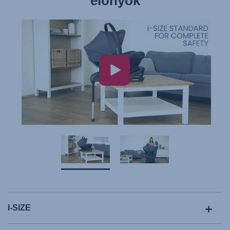
előnyök
I-SIZE