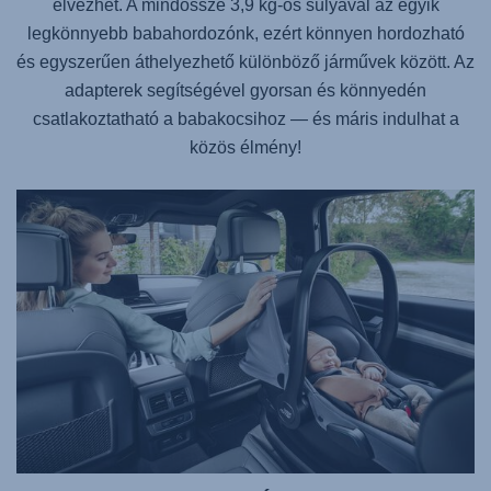
élvezhet. A mindössze 3,9 kg-os súlyával az egyik
legkönnyebb babahordozónk, ezért könnyen hordozható
és egyszerűen áthelyezhető különböző járművek között. Az
adapterek segítségével gyorsan és könnyedén
csatlakoztatható a babakocsihoz — és máris indulhat a
közös élmény!