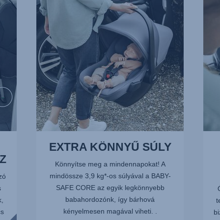
SÚLY,
JÓL
1/13
MEG
FEJT
2/13
EXTRA KÖNNYŰ SÚLY
Z
Könnyítse meg a mindennapokat! A
mindössze 3,9 kg*-os súlyával a BABY-
zó
SAFE CORE az egyik legkönnyebb
s
babahordozónk, így bárhová
k,
t
kényelmesen magával viheti. .
cs
bi