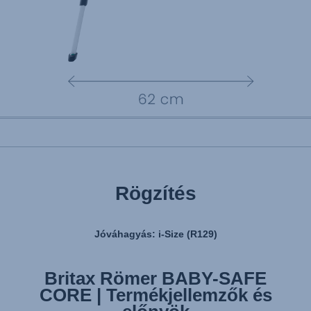
Rögzítés
Jóváhagyás: i-Size (R129)
Britax Römer BABY-SAFE
Britax Römer BABY-SAFE
CORE | Termékjellemzők és
CORE | Rögzítés