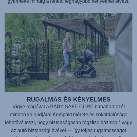
gyermeke mindig a lehető legnagyobb kényelmet élvezi.
RUGALMAS ÉS KÉNYELMES
Vigye magával a
BABY-SAFE CORE
babahordozót
minden kalandjára! Kompakt mérete és sokoldalúsága
lehetővé teszi, hogy biztonságosan rögzítse bázissal* vagy
az autó biztonsági övével — így teljes rugalmasságot