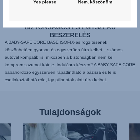
Yes please
Nem, köszönöm
BIZTONSÁGOS ÉS EGYSZERŰ
BESZERELÉS
A BABY-SAFE CORE BASE ISOFIX-es rögzítésének
köszönhetően gyorsan és egyszerűen útra kelhet – számos
autóval kompatibilis, miközben a biztonságban nem kell
kompromisszumot kötnie. Indulásra készen? A BABY-SAFE CORE
babahordozó egyszerűen rápattintható a bázisra és le is
csatlakoztatható róla, így pillanatok alatt útra kelhet.
Tulajdonságok
EXTRA
PUH
KÖNNYŰ
ÉS