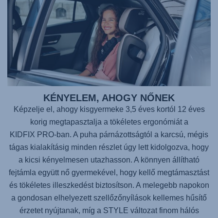
KÉNYELEM, AHOGY NŐNEK
Képzelje el, ahogy kisgyermeke 3,5 éves kortól 12 éves
korig megtapasztalja a tökéletes ergonómiát a
KIDFIX PRO
-ban. A puha párnázottságtól a karcsú, mégis
tágas kialakításig minden részlet úgy lett kidolgozva, hogy
a kicsi kényelmesen utazhasson. A könnyen állítható
fejtámla együtt nő gyermekével, hogy kellő megtámasztást
és tökéletes illeszkedést biztosítson. A melegebb napokon
a gondosan elhelyezett szellőzőnyílások kellemes hűsítő
érzetet nyújtanak, míg a STYLE változat finom hálós