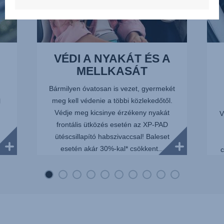
VÉDI A NYAKÁT ÉS A
MELLKASÁT
Bármilyen óvatosan is vezet, gyermekét
meg kell védenie a többi közlekedőtől.
l
Védje meg kicsinye érzékeny nyakát
V
frontális ütközés esetén az XP-PAD
ütéscsillapító habszivaccsal! Baleset
esetén akár 30%-kal* csökkent...
 a
c
..