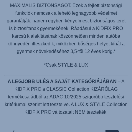
MAXIMÁLIS BIZTONSÁGOT. Ezek a fejlett biztonsági
funkciók nemcsak a lehető legnagyobb védelmet
garantálják, hanem egyben kényelmes, biztonságos teret
is biztosítanak gyermekének. Ráadásul a
KIDFIX PRO
karcsú kialakításának köszönhetően minden autóba
könnyedén illeszkedik, miközben bőséges helyet kínál a
gyermek növekedéséhez 3,5-től 12 éves korig.*
*Csak STYLE & LUX
A LEGJOBB ÜLÉS A SAJÁT KATEGÓRIÁJÁBAN
– A
KIDFIX PRO a CLASSIC Collection KIZÁRÓLAG
termékcsaládból az ADAC 10/2025 szigorúbb tesztelési
kritériumai szerint lett tesztelve. A LUX & STYLE Collection
KIDFIX PRO változatait NEM tesztelték.