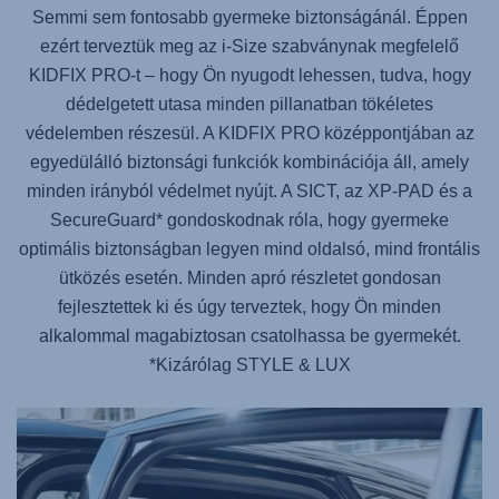
Semmi sem fontosabb gyermeke biztonságánál. Éppen
ezért terveztük meg az i-Size szabványnak megfelelő
KIDFIX PRO
-t – hogy Ön nyugodt lehessen, tudva, hogy
dédelgetett utasa minden pillanatban tökéletes
védelemben részesül. A
KIDFIX PRO
középpontjában az
egyedülálló biztonsági funkciók kombinációja áll, amely
minden irányból védelmet nyújt. A SICT, az XP-PAD és a
SecureGuard* gondoskodnak róla, hogy gyermeke
optimális biztonságban legyen mind oldalsó, mind frontális
ütközés esetén. Minden apró részletet gondosan
fejlesztettek ki és úgy terveztek, hogy Ön minden
alkalommal magabiztosan csatolhassa be gyermekét.
*Kizárólag STYLE & LUX