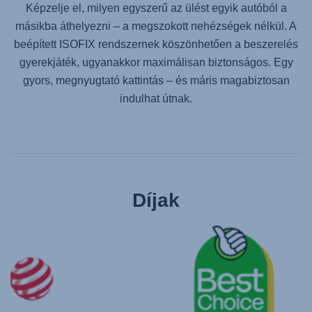
Képzelje el, milyen egyszerű az ülést egyik autóból a
másikba áthelyezni – a megszokott nehézségek nélkül. A
beépített ISOFIX rendszernek köszönhetően a beszerelés
gyerekjáték, ugyanakkor maximálisan biztonságos. Egy
gyors, megnyugtató kattintás – és máris magabiztosan
indulhat útnak.
Díjak