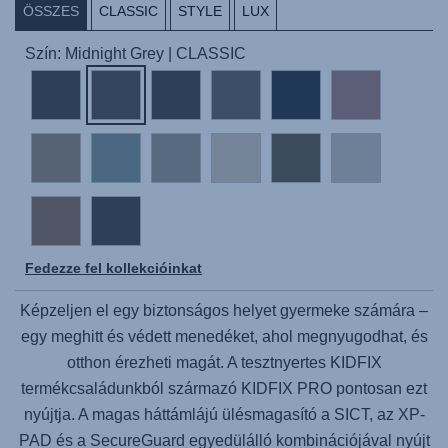
ÖSSZES
CLASSIC
STYLE
LUX
Szín: Midnight Grey | CLASSIC
Fedezze fel kollekcióinkat
Képzeljen el egy biztonságos helyet gyermeke számára –
egy meghitt és védett menedéket, ahol megnyugodhat, és
otthon érezheti magát. A tesztnyertes KIDFIX
termékcsaládunkból származó
KIDFIX PRO
pontosan ezt
nyújtja. A magas háttámlájú ülésmagasító a SICT, az XP-
PAD és a SecureGuard egyedülálló kombinációjával nyújt