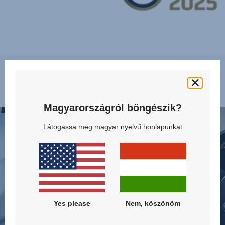
Tulajdonságok
Magyarországról böngészik?
VÉDI
FEJL
A
OLD
Látogassa meg magyar nyelvű honlapunkat
NYAKÁT
ELLE
ÉS
VÉD
A
-
MELLKASÁT,
SICT,
1/10
2/10
Yes please
Nem, köszönöm