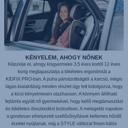
KÉNYELEM, AHOGY NŐNEK
Képzelje el, ahogy kisgyermeke 3,5 éves kortól 12 éves
korig megtapasztalja a tökéletes ergonómiát a
KIDFIX PRO
-ban. A puha párnázottságtól a karcsú, mégis
tágas kialakításig minden részlet úgy lett kidolgozva, hogy
a kicsi kényelmesen utazhasson. A könnyen állítható
fejtámla együtt nő gyermekével, hogy kellő megtámasztást
és tökéletes illeszkedést biztosítson. A melegebb napokon
a gondosan elhelyezett szellőzőnyílások kellemes hűsítő
érzetet nyújtanak, míg a STYLE változat finom hálós