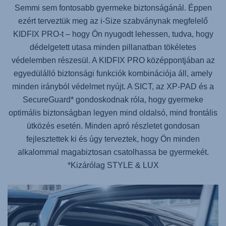
Semmi sem fontosabb gyermeke biztonságánál. Éppen
ezért terveztük meg az i-Size szabványnak megfelelő
KIDFIX PRO
-t – hogy Ön nyugodt lehessen, tudva, hogy
dédelgetett utasa minden pillanatban tökéletes
védelemben részesül. A
KIDFIX PRO
középpontjában az
egyedülálló biztonsági funkciók kombinációja áll, amely
minden irányból védelmet nyújt. A SICT, az XP-PAD és a
SecureGuard* gondoskodnak róla, hogy gyermeke
optimális biztonságban legyen mind oldalsó, mind frontális
ütközés esetén. Minden apró részletet gondosan
fejlesztettek ki és úgy terveztek, hogy Ön minden
alkalommal magabiztosan csatolhassa be gyermekét.
*Kizárólag STYLE & LUX