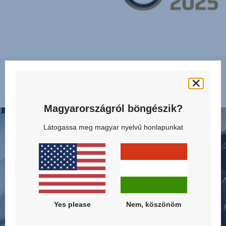
Tulajdonságok
Magyarországról böngészik?
VÉDI
FEJL
A
OLD
Látogassa meg magyar nyelvű honlapunkat
NYAKÁT
ELLE
ÉS
VÉD
A
-
MELLKASÁT,
SICT,
1/10
2/10
Yes please
Nem, köszönöm