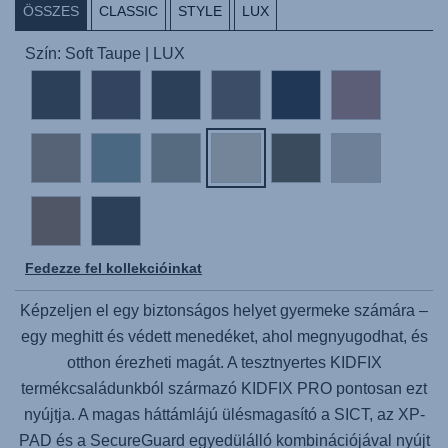
ÖSSZES
CLASSIC
STYLE
LUX
Szín: Soft Taupe | LUX
Fedezze fel kollekcióinkat
Képzeljen el egy biztonságos helyet gyermeke számára –
egy meghitt és védett menedéket, ahol megnyugodhat, és
otthon érezheti magát. A tesztnyertes KIDFIX
termékcsaládunkból származó
KIDFIX PRO
pontosan ezt
nyújtja. A magas háttámlájú ülésmagasító a SICT, az XP-
PAD és a SecureGuard egyedülálló kombinációjával nyújt