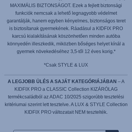
MAXIMÁLIS BIZTONSÁGOT. Ezek a fejlett biztonsági
funkciók nemcsak a lehető legnagyobb védelmet
garantálják, hanem egyben kényelmes, biztonságos teret
is biztosítanak gyermekének. Ráadásul a
KIDFIX PRO
karcsú kialakításának köszönhetően minden autóba
könnyedén illeszkedik, miközben bőséges helyet kínál a
gyermek növekedéséhez 3,5-től 12 éves korig.*
*Csak STYLE & LUX
A LEGJOBB ÜLÉS A SAJÁT KATEGÓRIÁJÁBAN
– A
KIDFIX PRO a CLASSIC Collection KIZÁRÓLAG
termékcsaládból az ADAC 10/2025 szigorúbb tesztelési
kritériumai szerint lett tesztelve. A LUX & STYLE Collection
KIDFIX PRO változatait NEM tesztelték.