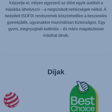
Képzelje el, milyen egyszerű az ülést egyik autóból a
másikba áthelyezni – a megszokott nehézségek nélkül. A
beépített ISOFIX rendszernek köszönhetően a beszerelés
gyerekjáték, ugyanakkor maximálisan biztonságos. Egy
gyors, megnyugtató kattintás – és máris magabiztosan
indulhat útnak.
Díjak