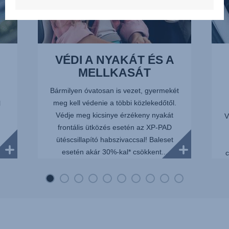
VÉDI A NYAKÁT ÉS A
MELLKASÁT
Bármilyen óvatosan is vezet, gyermekét
meg kell védenie a többi közlekedőtől.
l
Védje meg kicsinye érzékeny nyakát
V
frontális ütközés esetén az XP-PAD
ütéscsillapító habszivaccsal! Baleset
esetén akár 30%-kal* csökkent...
 a
c
..