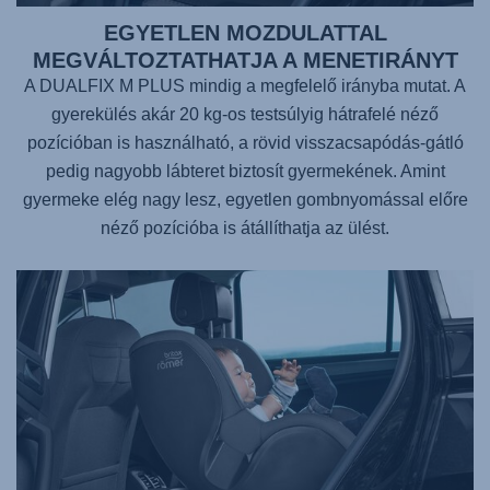
EGYETLEN MOZDULATTAL
MEGVÁLTOZTATHATJA A MENETIRÁNYT
A
DUALFIX M PLUS
mindig a megfelelő irányba mutat. A
gyerekülés akár 20 kg-os testsúlyig hátrafelé néző
pozícióban is használható, a rövid visszacsapódás-gátló
pedig nagyobb lábteret biztosít gyermekének. Amint
gyermeke elég nagy lesz, egyetlen gombnyomással előre
néző pozícióba is átállíthatja az ülést.