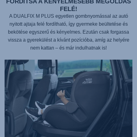
FORDÍTSA A KÉNYELMESEBB MEGOLDÁS
FELÉ!
A
DUALFIX M PLUS
egyetlen gombnyomással az autó
nyitott ajtaja felé fordítható, így gyermeke beültetése és
bekötése egyszerű és kényelmes. Ezután csak forgassa
vissza a gyerekülést a kívánt pozícióba, amíg az helyére
nem kattan – és már indulhatnak is!