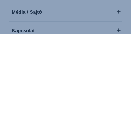
Média / Sajtó
Kapcsolat
Copyright © 2026 Britax. Minden jog fenntartva.
Imprint
Adatvédelmi szabályzat
Sütik beállítása
Használati feltételek
Modern Slavery Act Statement