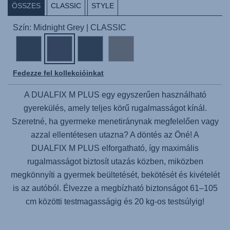
ÖSSZES
CLASSIC
STYLE
Szín: Midnight Grey | CLASSIC
Fedezze fel kollekcióinkat
A
DUALFIX M PLUS
egy egyszerűen használható
gyerekülés, amely teljes körű rugalmasságot kínál.
Szeretné, ha gyermeke menetiránynak megfelelően vagy
azzal ellentétesen utazna? A döntés az Öné! A
DUALFIX M PLUS
elforgatható, így maximális
rugalmasságot biztosít utazás közben, miközben
megkönnyíti a gyermek beültetését, bekötését és kivételét
is az autóból. Élvezze a megbízható biztonságot 61–105
cm közötti testmagasságig és 20 kg-os testsúlyig!