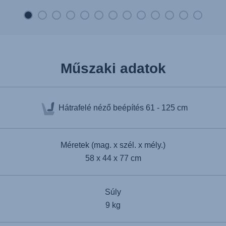
minimalizálja az autó és a gyerekülés
közötti távolságot, így akár 40%-kal*
csök...
Műszaki adatok
Hátrafelé néző beépítés
61 - 125 cm
Méretek (mag. x szél. x mély.)
58 x 44 x 77 cm
Súly
9 kg