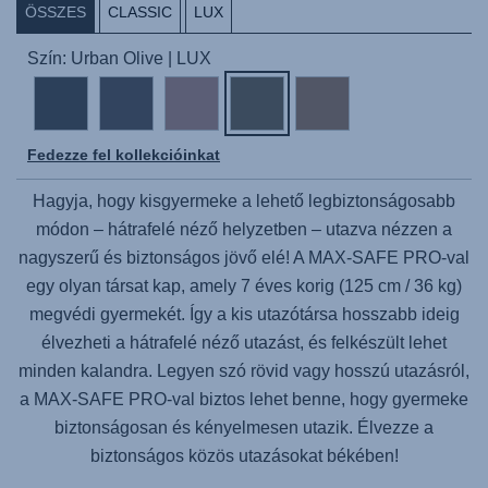
ÖSSZES
CLASSIC
LUX
Szín: Urban Olive | LUX
Fedezze fel kollekcióinkat
Hagyja, hogy kisgyermeke a lehető legbiztonságosabb
módon – hátrafelé néző helyzetben – utazva nézzen a
nagyszerű és biztonságos jövő elé! A
MAX-SAFE PR
O-val
egy olyan társat kap, amely 7 éves korig (125 cm / 36 kg)
megvédi gyermekét. Így a kis utazótársa hosszabb ideig
élvezheti a hátrafelé néző utazást, és felkészült lehet
minden kalandra. Legyen szó rövid vagy hosszú utazásról,
a
MAX-SAFE PRO
-val biztos lehet benne, hogy gyermeke
biztonságosan és kényelmesen utazik. Élvezze a
biztonságos közös utazásokat békében!