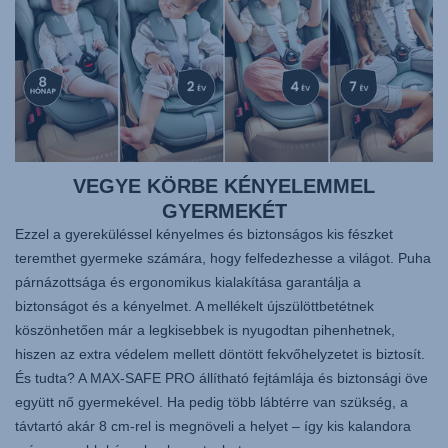
VEGYE KÖRBE KÉNYELEMMEL
GYERMEKÉT
Ezzel a gyereküléssel kényelmes és biztonságos kis fészket
teremthet gyermeke számára, hogy felfedezhesse a világot. Puha
párnázottsága és ergonomikus kialakítása garantálja a
biztonságot és a kényelmet. A mellékelt újszülöttbetétnek
köszönhetően már a legkisebbek is nyugodtan pihenhetnek,
hiszen az extra védelem mellett döntött fekvőhelyzetet is biztosít.
És tudta? A MAX-SAFE PRO állítható fejtámlája és biztonsági öve
együtt nő gyermekével. Ha pedig több lábtérre van szükség, a
távtartó akár 8 cm-rel is megnöveli a helyet – így kis kalandora