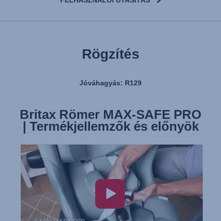
FELHASZNÁLÓI UTASÍTÁS
Rögzítés
Jóváhagyás: R129
Britax Römer MAX-SAFE PRO
Britax Römer MAX-SAFE PRO
| Termékjellemzők és előnyök
| Rögzítés