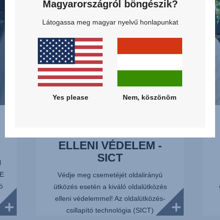
-
HASZ
Magyarországról böngészik?
SICT,
2/13
Látogassa meg magyar nyelvű honlapunkat
1/13
Yes please
Nem, köszönöm
FEJLETT
OLDALÜTKÖZÉS
ELLENI VÉDELEM -
SICT
l
FE
Védje meg csemetéjét oldalirányú
ó
ütközés esetén a kiváló oldalütközés
elleni védelemmel! Az oldalütközés-
i
csillapító technológia (SICT)