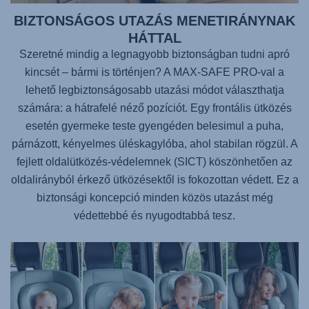
BIZTONSÁGOS UTAZÁS MENETIRÁNYNAK
HÁTTAL
Szeretné mindig a legnagyobb biztonságban tudni apró
kincsét – bármi is történjen? A
MAX-SAFE PRO
-val a
lehető legbiztonságosabb utazási módot választhatja
számára: a hátrafelé néző pozíciót. Egy frontális ütközés
esetén gyermeke teste gyengéden belesimul a puha,
párnázott, kényelmes üléskagylóba, ahol stabilan rögzül. A
fejlett oldalütközés-védelemnek (SICT) köszönhetően az
oldalirányból érkező ütközésektől is fokozottan védett. Ez a
biztonsági koncepció minden közös utazást még
védettebbé és nyugodtabbá tesz.