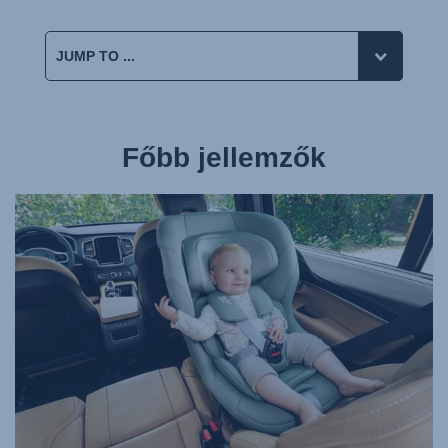
Főbb jellemzők