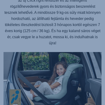
az új ClickTight rendszer és az intelligens
rögzítőhevederek gyors és biztonságos beszerelést
tesznek lehetővé. A mindössze 9 kg-os súly miatt könnyen
hordozható, az állítható fejtámla és heveder pedig
tökéletes illeszkedést biztosít 3 hónapos kortól egészen 7
éves korig (125 cm / 36 kg). És ha egy kaland sáros véget
ér, csak vegye le a huzatot, mossa ki, és indulhatnak is
újra!