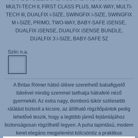
MULTI-TECH II, FIRST CLASS PLUS, MAX-WAY, MULTI-
TECH III, DUALFIX i-SIZE, SWINGFIX i-SIZE, SWINGFIX
M i-SIZE, PRIMO, TWO-WAY, BABY-SAFE iSENSE,
DUALFIX iSENSE, DUALFIX iSENSE BUNDLE,
DUALFIX 3 i-SIZE, BABY-SAFE 5Z
Szín: n.a.
A Britax Römer hátsó ülésre szerelhető babafigyelő
tükrével mindig szemmel tarthatja hátrafelé néző
gyermekét. Az extra nagy, domború tükör szélesebb
rálátást biztosít a kicsire, az állítható rögzítőpántok pedig
lehetővé teszik, hogy a legtöbb jármű fejtámlájához
biztonságosan rögzíthető legyen. A puha tapintású, modern
keret elegáns megjelenést kölcsönöz a praktikus