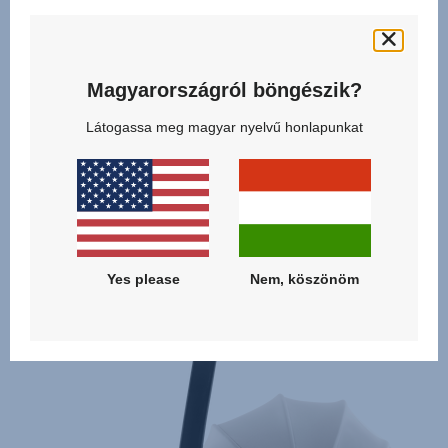
kiegészítőnek – így mindig könnyedén ellenőrizheti kis
útitársát.
Magyarországról böngészik?
Látogassa meg magyar nyelvű honlapunkat
Kapcsolódó termékek
null
Yes please
Nem, köszönöm