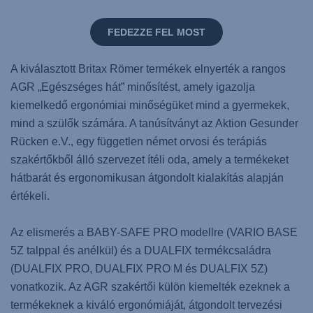
FEDEZZE FEL MOST
A kiválasztott Britax Römer termékek elnyerték a rangos
AGR „Egészséges hát” minősítést, amely igazolja
kiemelkedő ergonómiai minőségüket mind a gyermekek,
mind a szülők számára. A tanúsítványt az Aktion Gesunder
Rücken e.V., egy független német orvosi és terápiás
szakértőkből álló szervezet ítéli oda, amely a termékeket
hátbarát és ergonomikusan átgondolt kialakítás alapján
értékeli.
Az elismerés a BABY-SAFE PRO modellre (VARIO BASE
5Z talppal és anélkül) és a DUALFIX termékcsaládra
(DUALFIX PRO, DUALFIX PRO M és DUALFIX 5Z)
vonatkozik. Az AGR szakértői külön kiemelték ezeknek a
termékeknek a kiváló ergonómiáját, átgondolt tervezési