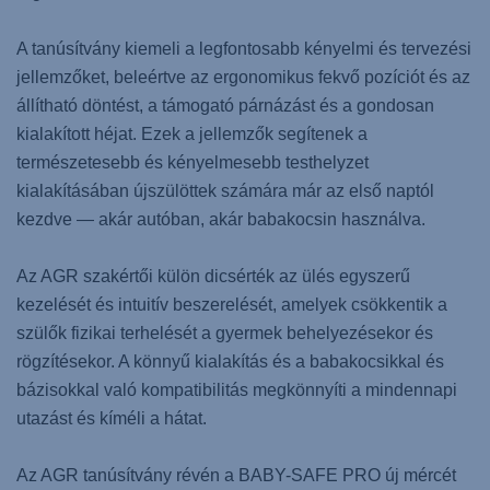
A tanúsítvány kiemeli a legfontosabb kényelmi és tervezési
jellemzőket, beleértve az ergonomikus fekvő pozíciót és az
állítható döntést, a támogató párnázást és a gondosan
kialakított héjat. Ezek a jellemzők segítenek a
természetesebb és kényelmesebb testhelyzet
kialakításában újszülöttek számára már az első naptól
kezdve — akár autóban, akár babakocsin használva.
Az AGR szakértői külön dicsérték az ülés egyszerű
kezelését és intuitív beszerelését, amelyek csökkentik a
szülők fizikai terhelését a gyermek behelyezésekor és
rögzítésekor. A könnyű kialakítás és a babakocsikkal és
bázisokkal való kompatibilitás megkönnyíti a mindennapi
utazást és kíméli a hátat.
Az AGR tanúsítvány révén a BABY-SAFE PRO új mércét