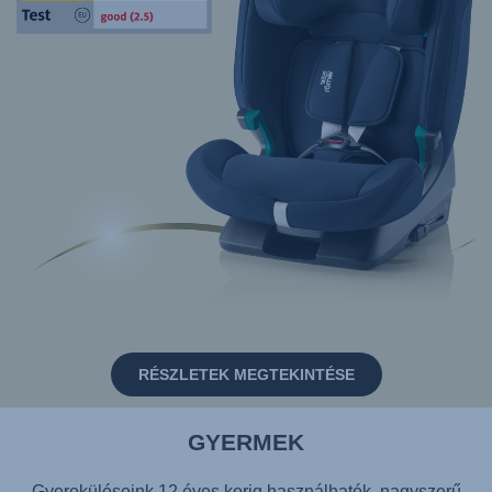
RÉSZLETEK MEGTEKINTÉSE
GYERMEK
Gyereküléseink 12 éves korig használhatók, nagyszerű