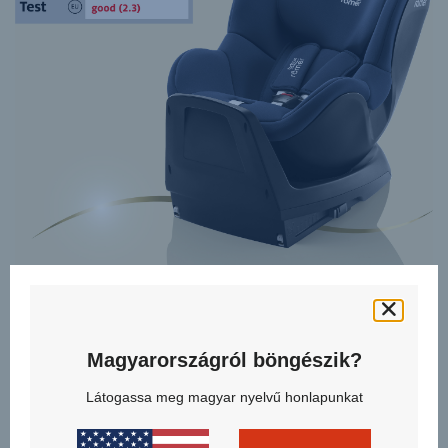
Magyarországról böngészik?
RÉSZLETEK MEGTEKINTÉSE
Látogassa meg magyar nyelvű honlapunkat
VERSAFIX