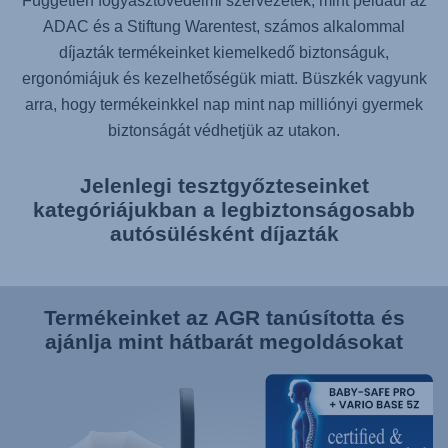
Független fogyasztóvédelmi szervezetek, mint például az
ADAC és a Stiftung Warentest, számos alkalommal
díjazták termékeinket kiemelkedő biztonságuk,
ergonómiájuk és kezelhetőségük miatt. Büszkék vagyunk
arra, hogy termékeinkkel nap mint nap milliónyi gyermek
biztonságát védhetjük az utakon.
Jelenlegi tesztgyőzteseinket
kategóriájukban a legbiztonságosabb
autósülésként díjazták
Termékeinket az AGR tanúsította és
ajánlja mint hátbarát megoldásokat