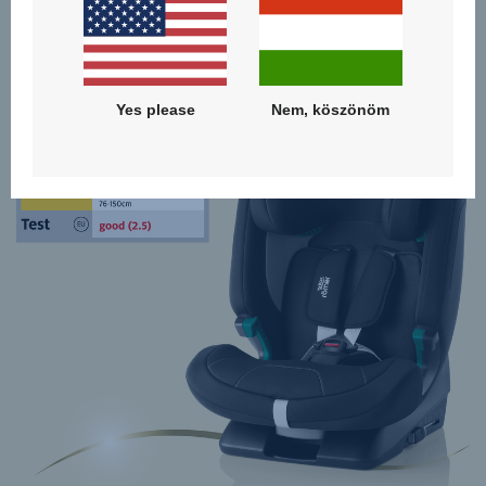
Átalakítható gyerekülés, amely 15 hónapos kortól 12 éves
korig együtt nő gyermekével.
Yes please
Nem, köszönöm